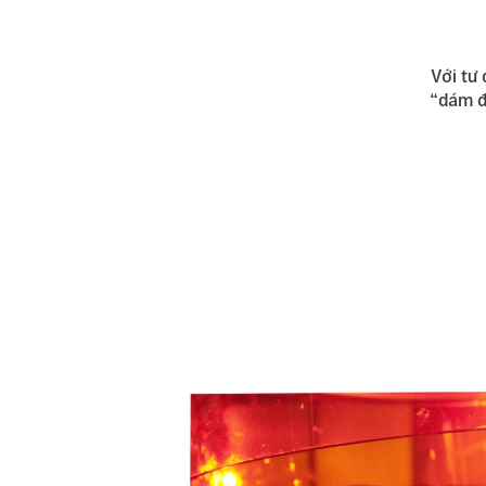
Với tư
“dám đ