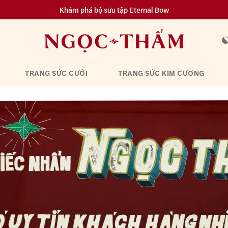
Đa dạng lựa chọn tích luỹ từ 0.1 chỉ vàng 999.9
TRANG SỨC CƯỚI
TRANG SỨC KIM CƯƠNG