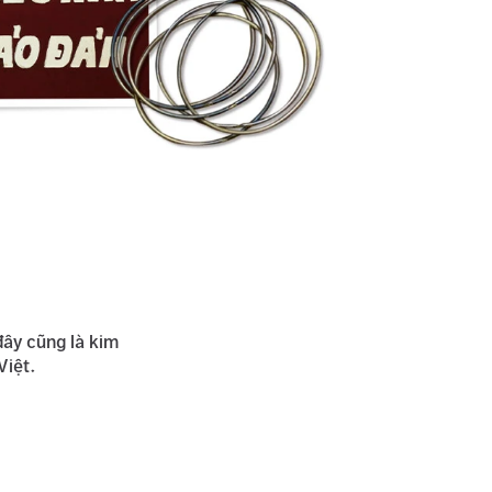
đây cũng là kim
Việt.