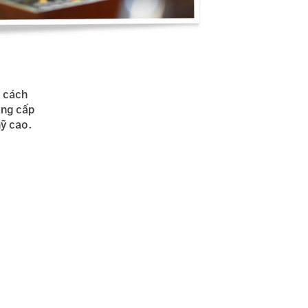
g cách
ẳng cấp
ỹ cao.