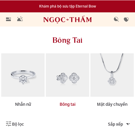
Khám phá bộ sưu tập Eternal Bow
Đa dạng lựa chọn tích luỹ từ 0.1 chỉ vàng 999.9
Bông Tai
Nhẫn nữ
Bông tai
Mặt dây chuyền
Bộ lọc
Sắp xếp