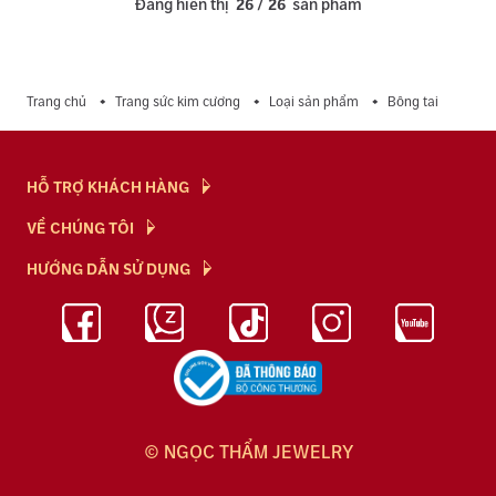
Đang hiển thị
26
/
26
sản phẩm
Trang chủ
Trang sức kim cương
Loại sản phẩm
Bông tai
HỖ TRỢ KHÁCH HÀNG
Hỏi & Đáp
VỀ CHÚNG TÔI
Chính Sách
NTJ Flagship
HƯỚNG DẪN SỬ DỤNG
Chính Sách Bảo Mật
Cửa hàng
Bảo Quản Trang Sức
Bảng Giá Vàng
Tuyển Dụng
Kiến Thức Kim Cương
Blog
© NGỌC THẨM JEWELRY