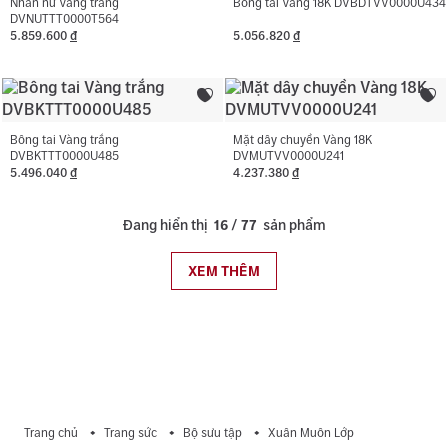
Nhẫn nữ Vàng trắng
Bông tai Vàng 18K DVBDTVV0000U434
DVNUTTT0000T564
5.859.600
đ
5.056.820
đ
Bông tai Vàng trắng
Mặt dây chuyền Vàng 18K
DVBKTTT0000U485
DVMUTVV0000U241
5.496.040
đ
4.237.380
đ
Đang hiển thị
16
/
77
sản phẩm
XEM THÊM
Trang chủ
Trang sức
Bộ sưu tập
Xuân Muôn Lớp