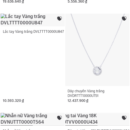
19.636.640
đ
5.556.360
đ
Lắc tay Vàng trắng DVLTTTT0000U847
Dây chuyền Vàng trắng
DVDRTTT0000U751
10.593.320
đ
12.437.900
đ