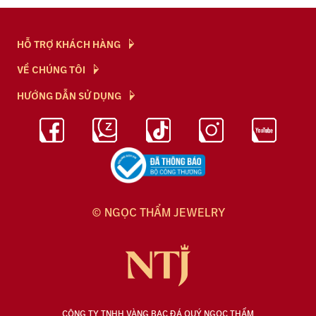
HỖ TRỢ KHÁCH HÀNG
Hỏi & Đáp
VỀ CHÚNG TÔI
Chính Sách
NTJ Flagship
HƯỚNG DẪN SỬ DỤNG
Chính Sách Bảo Mật
Cửa hàng
Bảo Quản Trang Sức
Bảng Giá Vàng
Tuyển Dụng
Kiến Thức Kim Cương
Blog
© NGỌC THẨM JEWELRY
CÔNG TY TNHH VÀNG BẠC ĐÁ QUÝ NGỌC THẨM