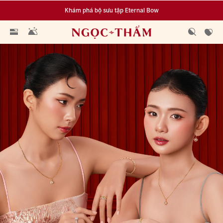
Đa dạng lựa chọn tích luỹ từ 0.1 chỉ vàng 999.9