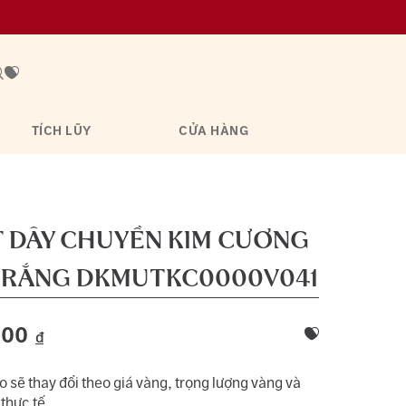
TÍCH LŨY
CỬA HÀNG
T DÂY CHUYỀN KIM CƯƠNG
TRẮNG
DKMUTKC0000V041
000
đ
 sẽ thay đổi theo giá vàng, trọng lượng vàng và
 thực tế