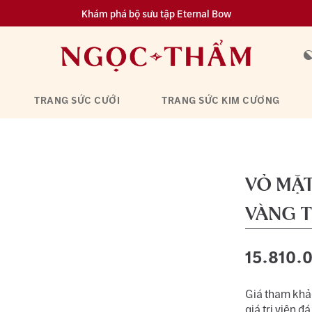
Khám phá bộ sưu tập Eternal Bow
Đa dạng lựa chọn tích luỹ từ 0.1 chỉ vàng 999.9
TRANG SỨC CƯỚI
TRANG SỨC KIM CƯƠNG
VỎ MẶ
VÀNG 
15.810.
Giá tham khảo
giá trị viên đá