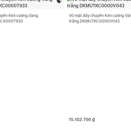
Hình dạng đá
uyền Kim cương Vàng
Vỏ mặt dây chuyền Kim cương Và
KC0000T933
trắng DKMUTKC0000V043
15.102.700
đ