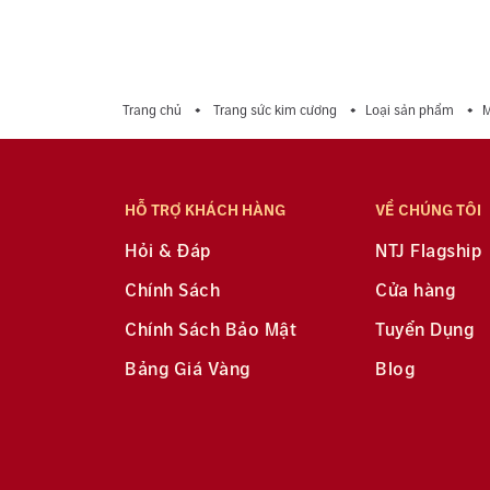
Trang chủ
Trang sức kim cương
Loại sản phẩm
M
HỖ TRỢ KHÁCH HÀNG
VỀ CHÚNG TÔI
Hỏi & Đáp
NTJ Flagship
Chính Sách
Cửa hàng
Chính Sách Bảo Mật
Tuyển Dụng
Bảng Giá Vàng
Blog