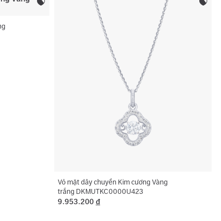
 phụ:
Hình tròn
ng
Vỏ mặt dây chuyền Kim cương Vàng
trắng DKMUTKC0000U423
9.953.200
đ