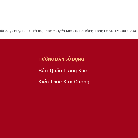
ặt dây chuyền
Vỏ mặt dây chuyền Kim cương Vàng trắng DKMUTKC0000V041
HƯỚNG DẪN SỬ DỤNG
Bảo Quản Trang Sức
Kiến Thức Kim Cương