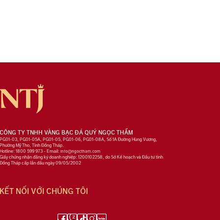
CÔNG TY TNHH VÀNG BẠC ĐÁ QUÝ NGỌC THẨM
PG01-03, PG01-05A, PG01-05, PG01-06, PG01-08A, Số 1A Đường Hùng Vương,
Phường Mỹ Tho, Tỉnh Đồng Tháp.
Hotline: 1800 599 973 - Email:
info@ngoctham.com
Giấy chứng nhận đăng ký doanh nghiệp: 1200102258, do Sở Kế hoạch và Đầu tư tỉnh
Đồng Tháp cấp lần đầu ngày 09/05/2002
KẾT NỐI VỚI CHÚNG TÔI