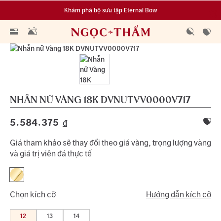
Khám phá bộ sưu tập Eternal Bow
Đa dạng lựa chọn tích luỹ từ 0.1 chỉ vàng 999.9
NHẪN NỮ VÀNG 18K
DVNUTVV0000V717
5.584.375
đ
Giá tham khảo sẽ thay đổi theo giá vàng, trọng lượng vàng
và giá trị viên đá thực tế
Chọn kích cỡ
Hướng dẫn kích cỡ
12
13
14