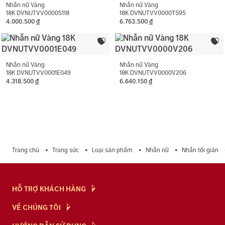
Nhẫn nữ Vàng
Nhẫn nữ Vàng
18K DVNUTVV0000S118
18K DVNUTVV0000T595
4.000.500
đ
6.763.500
đ
Nhẫn nữ Vàng
Nhẫn nữ Vàng
18K DVNUTVV0001E049
18K DVNUTVV0000V206
4.318.500
đ
6.640.150
đ
Trang chủ
Trang sức
Loại sản phẩm
Nhẫn nữ
Nhẫn tối giản
HỖ TRỢ KHÁCH HÀNG
Hỏi & Đáp
VỀ CHÚNG TÔI
Chính Sách
NTJ Flagship