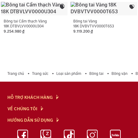
Bông tai Cẩm thạch Vàng
Bông tai Vàng
18K DTBVLVV0000U304
18K DVBVTVV0000T653
9.254.980
đ
9.119.200
đ
Trang chủ
Trang sức
Loại sản phẩm
Bông tai
Bông vặn
B
HỖ TRỢ KHÁCH HÀNG
Hỏi & Đáp
VỀ CHÚNG TÔI
Chính Sách
NTJ Flagship
HƯỚNG DẪN SỬ DỤNG
Chính Sách Bảo Mật
Cửa hàng
Bảo Quản Trang Sức