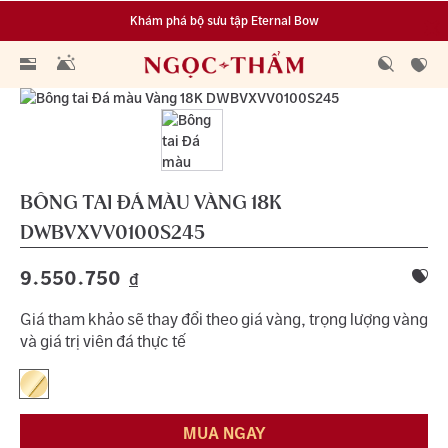
Khám phá bộ sưu tập Eternal Bow
Đa dạng lựa chọn tích luỹ từ 0.1 chỉ vàng 999.9
BÔNG TAI ĐÁ MÀU VÀNG 18K
DWBVXVV0100S245
9.550.750
đ
Giá tham khảo sẽ thay đổi theo giá vàng, trọng lượng vàng
và giá trị viên đá thực tế
MUA NGAY