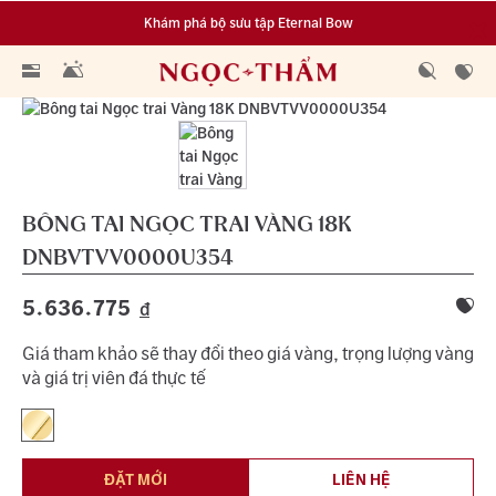
Khám phá bộ sưu tập Eternal Bow
Đa dạng lựa chọn tích luỹ từ 0.1 chỉ vàng 999.9
BÔNG TAI NGỌC TRAI VÀNG 18K
DNBVTVV0000U354
5.636.775
đ
Giá tham khảo sẽ thay đổi theo giá vàng, trọng lượng vàng
và giá trị viên đá thực tế
ĐẶT MỚI
LIÊN HỆ