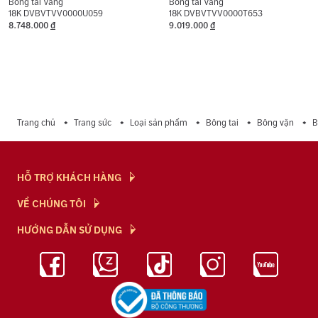
Bông tai Vàng
Bông tai Vàng
18K DVBVTVV0000U059
18K DVBVTVV0000T653
8.748.000
đ
9.019.000
đ
Trang chủ
Trang sức
Loại sản phẩm
Bông tai
Bông vặn
B
HỖ TRỢ KHÁCH HÀNG
Hỏi & Đáp
VỀ CHÚNG TÔI
Chính Sách
NTJ Flagship
HƯỚNG DẪN SỬ DỤNG
Chính Sách Bảo Mật
Cửa hàng
Bảo Quản Trang Sức
Bảng Giá Vàng
Tuyển Dụng
Kiến Thức Kim Cương
Blog