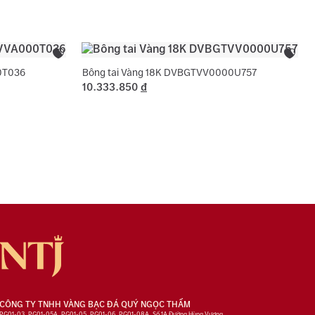
ng hợp không phát sinh thêm vàng.
0T036
Bông tai Vàng 18K DVBGTVV0000U757
10.333.850
đ
CÔNG TY TNHH VÀNG BẠC ĐÁ QUÝ NGỌC THẨM
PG01-03, PG01-05A, PG01-05, PG01-06, PG01-08A, Số 1A Đường Hùng Vương,