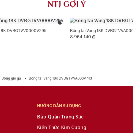
NTJ GỢI Ý
dụng với trườ
g 18K DVBGTVV0000V295
Bông tai Vàng 18K DVBGTVVA00
8.964.140
đ
Bông giò gà
Bông tai Vàng 18K DVBGTVVA000V743
HƯỚNG DẪN SỬ DỤNG
Bảo Quản Trang Sức
Kiến Thức Kim Cương