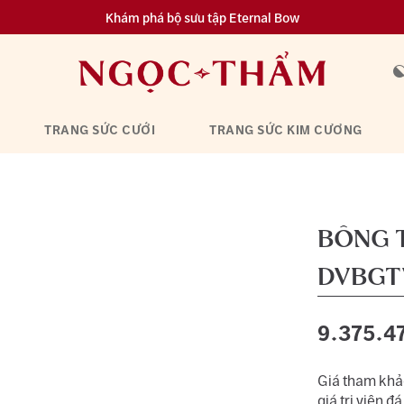
Khám phá bộ sưu tập Eternal Bow
Đa dạng lựa chọn tích luỹ từ 0.1 chỉ vàng 999.9
TRANG SỨC CƯỚI
TRANG SỨC KIM CƯƠNG
BÔNG T
DVBGT
9.375.4
Giá tham khảo
giá trị viên đá