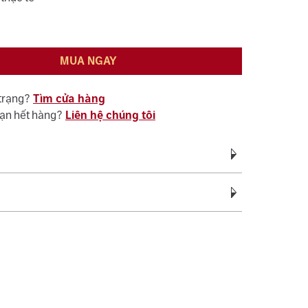
MUA NGAY
 trạng?
Tìm cửa hàng
bạn hết hàng?
Liên hệ chúng tôi
Vàng 18K 750
vàng:
0.65 - 0.80
c bảo hành miễn phí suốt quá trình sử dụng đối
Cubic Zirconia
ệ sinh, đánh bóng (không áp dụng cho vàng trắng ý
c tên 01 lần cho nhẫn cưới.
Trắng
sách bảo hành miễn phí 06 tháng như đính lại đá
 phụ:
Hình tròn
, cắt hoặc nới ni trong giới hạn cho phép, chỉ áp