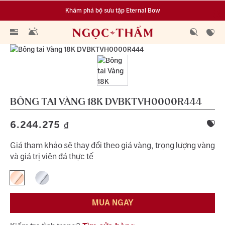
Khám phá bộ sưu tập Eternal Bow
Đa dạng lựa chọn tích luỹ từ 0.1 chỉ vàng 999.9
BÔNG TAI VÀNG 18K
DVBKTVH0000R444
6.244.275
đ
Giá tham khảo sẽ thay đổi theo giá vàng, trọng lượng vàng
và giá trị viên đá thực tế
MUA NGAY