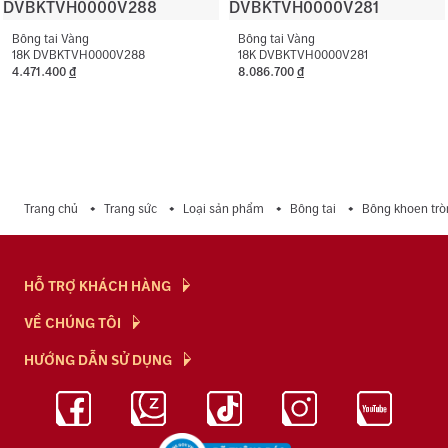
Bông tai Vàng
Bông tai Vàng
18K DVBKTVH0000V288
18K DVBKTVH0000V281
4.471.400
đ
8.086.700
đ
Trang chủ
Trang sức
Loại sản phẩm
Bông tai
Bông khoen trò
HỖ TRỢ KHÁCH HÀNG
Hỏi & Đáp
VỀ CHÚNG TÔI
Chính Sách
NTJ Flagship
HƯỚNG DẪN SỬ DỤNG
Chính Sách Bảo Mật
Cửa hàng
Bảo Quản Trang Sức
Bảng Giá Vàng
Tuyển Dụng
Kiến Thức Kim Cương