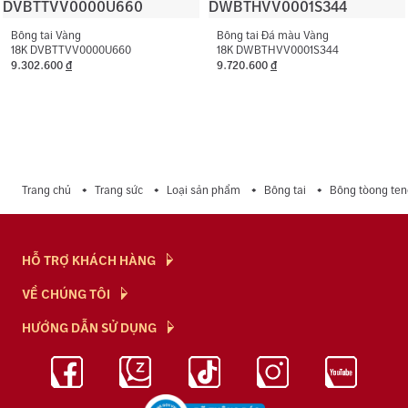
Bông tai Vàng
Bông tai Đá màu Vàng
18K DVBTTVV0000U660
18K DWBTHVV0001S344
9.302.600
đ
9.720.600
đ
Trang chủ
Trang sức
Loại sản phẩm
Bông tai
Bông tòong ten
HỖ TRỢ KHÁCH HÀNG
Hỏi & Đáp
VỀ CHÚNG TÔI
Chính Sách
NTJ Flagship
HƯỚNG DẪN SỬ DỤNG
Chính Sách Bảo Mật
Cửa hàng
Bảo Quản Trang Sức
Bảng Giá Vàng
Tuyển Dụng
Kiến Thức Kim Cương