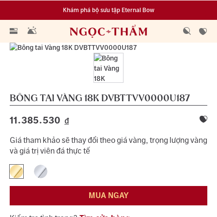
Khám phá bộ sưu tập Eternal Bow
Đa dạng lựa chọn tích luỹ từ 0.1 chỉ vàng 999.9
BÔNG TAI VÀNG 18K
DVBTTVV0000U187
11.385.530
đ
Giá tham khảo sẽ thay đổi theo giá vàng, trọng lượng vàng
và giá trị viên đá thực tế
MUA NGAY