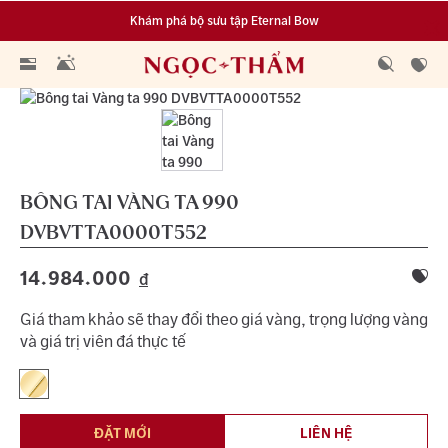
Khám phá bộ sưu tập Eternal Bow
Đa dạng lựa chọn tích luỹ từ 0.1 chỉ vàng 999.9
BÔNG TAI VÀNG TA 990
DVBVTTA0000T552
14.984.000
đ
Giá tham khảo sẽ thay đổi theo giá vàng, trọng lượng vàng
và giá trị viên đá thực tế
ĐẶT MỚI
LIÊN HỆ