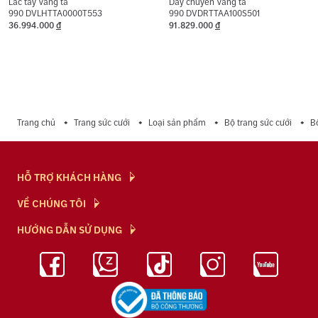
Lắc tay Vàng ta
Dây chuyền Vàng ta
990 DVLHTTA0000T553
990 DVDRTTAA100S501
36.994.000
đ
91.829.000
đ
Trang chủ
Trang sức cưới
Loại sản phẩm
Bộ trang sức cưới
B
HỖ TRỢ KHÁCH HÀNG
Hỏi & Đáp
VỀ CHÚNG TÔI
Chính Sách
NTJ Flagship
HƯỚNG DẪN SỬ DỤNG
Chính Sách Bảo Mật
Cửa hàng
Bảo Quản Trang Sức
Bảng Giá Vàng
Tuyển Dụng
Kiến Thức Kim Cương
Blog