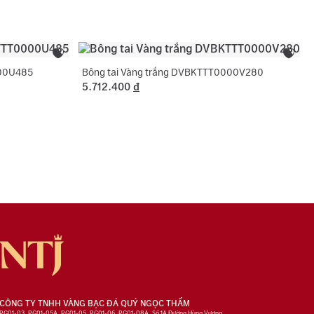
ng hợp không phát sinh thêm vàng.
000U485
Bông tai Vàng trắng DVBKTTT0000V280
5.712.400
đ
CÔNG TY TNHH VÀNG BẠC ĐÁ QUÝ NGỌC THẨM
PG01-03, PG01-05A, PG01-05, PG01-06, PG01-08A, Số 1A Đường Hùng Vương,