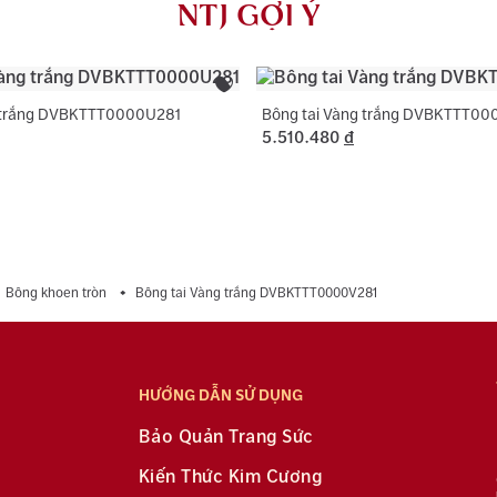
NTJ GỢI Ý
dụng với trườ
g trắng DVBKTTT0000U281
Bông tai Vàng trắng DVBKTTT0
5.510.480
đ
Bông khoen tròn
Bông tai Vàng trắng DVBKTTT0000V281
HƯỚNG DẪN SỬ DỤNG
Bảo Quản Trang Sức
Kiến Thức Kim Cương