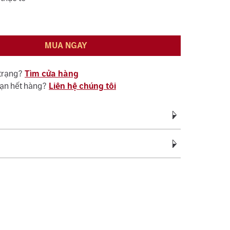
MUA NGAY
 trạng?
Tìm cửa hàng
bạn hết hàng?
Liên hệ chúng tôi
Vàng Trắng Ý AU750
vàng:
0.48 - 0.58
c bảo hành miễn phí suốt quá trình sử dụng đối
Cubic Zirconia
ệ sinh, đánh bóng (không áp dụng cho vàng trắng ý
c tên 01 lần cho nhẫn cưới.
Trắng
sách bảo hành miễn phí 06 tháng như đính lại đá
 phụ:
Hình tròn, Hình vuông
, cắt hoặc nới ni trong giới hạn cho phép, chỉ áp