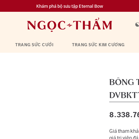
Khám phá bộ sưu tập Eternal Bow
Đa dạng lựa chọn tích luỹ từ 0.1 chỉ vàng 999.9
TRANG SỨC CƯỚI
TRANG SỨC KIM CƯƠNG
BÔNG 
DVBKT
8.338.7
Giá tham khảo
giá trị viên đá