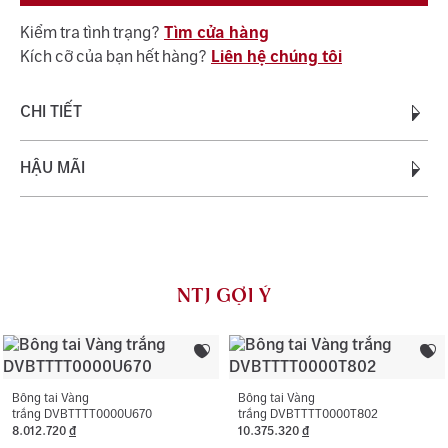
Kiểm tra tình trạng?
Tìm cửa hàng
Kích cỡ của bạn hết hàng?
Liên hệ chúng tôi
CHI TIẾT
Chất liệu:
HẬU MÃI
Vàng Trắng Ý AU750
Trọng lượng vàng:
0.65 - 0.85
Quý khách được bảo hành miễn phí suốt quá trình sử dụng
đối với dịch vụ vệ sinh, đánh bóng (không áp dụng cho
vàng trắng ý AU750) và khắc tên 01 lần cho nhẫn cưới.
NTJ GỢI Ý
NTJ có chính sách bảo hành miễn phí 06 tháng như đính
lại đá rơi, thay khóa, cắt hoặc nới ni trong giới hạn cho
phép, chỉ áp dụng với trường hợp không phát sinh thêm
vàng.
Bông tai Vàng
Bông tai Vàng
trắng DVBTTTT0000U670
trắng DVBTTTT0000T802
8.012.720
đ
10.375.320
đ