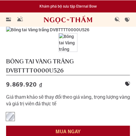
Khám phá bộ sưu tập Eternal Bow
Đa dạng lựa chọn tích luỹ từ 0.1 chỉ vàng 999.9
BÔNG TAI VÀNG TRẮNG
DVBTTTT0000U526
9.869.920
đ
Giá tham khảo sẽ thay đổi theo giá vàng, trọng lượng vàng
và giá trị viên đá thực tế
MUA NGAY