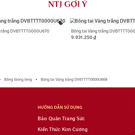
NTJ GỢI Ý
dụng với trườ
g trắng DVBTTTT0000U670
Bông tai Vàng trắng DVBTTTT0
9.931.250
đ
Bông tòong teng
Bông tai Vàng trắng DVBTTTT0000U668
HƯỚNG DẪN SỬ DỤNG
Bảo Quản Trang Sức
Kiến Thức Kim Cương