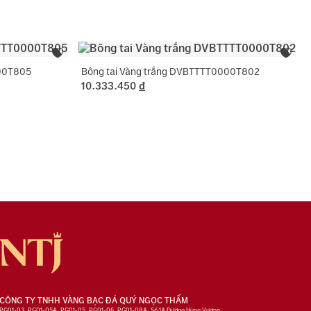
ng hợp không phát sinh thêm vàng.
000T805
Bông tai Vàng trắng DVBTTTT0000T802
10.333.450
đ
CÔNG TY TNHH VÀNG BẠC ĐÁ QUÝ NGỌC THẨM
PG01-03, PG01-05A, PG01-05, PG01-06, PG01-08A, Số 1A Đường Hùng Vương,