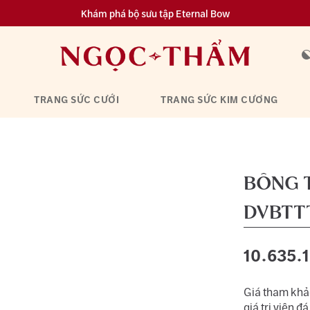
Khám phá bộ sưu tập Eternal Bow
Đa dạng lựa chọn tích luỹ từ 0.1 chỉ vàng 999.9
TRANG SỨC CƯỚI
TRANG SỨC KIM CƯƠNG
BÔNG 
DVBTT
10.635.
Giá tham khảo
giá trị viên đá