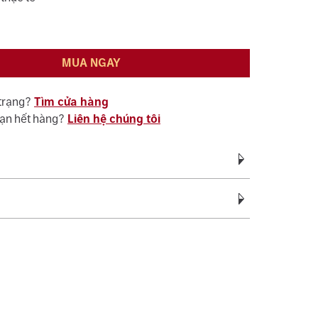
MUA NGAY
 trạng?
Tìm cửa hàng
bạn hết hàng?
Liên hệ chúng tôi
Vàng Trắng Ý AU750
vàng:
0.70 - 0.85
c bảo hành miễn phí suốt quá trình sử dụng đối
ệ sinh, đánh bóng (không áp dụng cho vàng trắng ý
c tên 01 lần cho nhẫn cưới.
sách bảo hành miễn phí 06 tháng như đính lại đá
, cắt hoặc nới ni trong giới hạn cho phép, chỉ áp