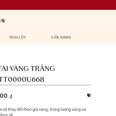
TÍCH LŨY
CỬA HÀNG
TAI VÀNG TRẮNG
TT0000U668
100
đ
 sẽ thay đổi theo giá vàng, trọng lượng vàng và
 thực tế