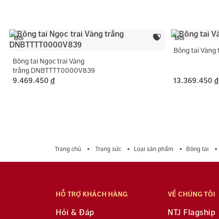
Mới
Mới
Bông tai Vàn
Bông tai Ngọc trai Vàng
trắng DNBTTTT0000V839
9.469.450
đ
13.369.450
đ
Trang chủ
Trang sức
Loại sản phẩm
Bông tai
HỖ TRỢ KHÁCH HÀNG
VỀ CHÚNG TÔI
Hỏi & Đáp
NTJ Flagship