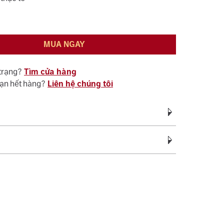
MUA NGAY
 trạng?
Tìm cửa hàng
bạn hết hàng?
Liên hệ chúng tôi
Vàng Trắng Ý AU750
vàng:
0.90 - 1.05
c bảo hành miễn phí suốt quá trình sử dụng đối
Cubic Zirconia
ệ sinh, đánh bóng (không áp dụng cho vàng trắng ý
c tên 01 lần cho nhẫn cưới.
Trắng
sách bảo hành miễn phí 06 tháng như đính lại đá
 phụ:
Hình tròn
, cắt hoặc nới ni trong giới hạn cho phép, chỉ áp