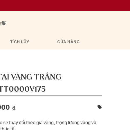
TÍCH LŨY
CỬA HÀNG
TAI VÀNG TRẮNG
TT0000V175
900
đ
 sẽ thay đổi theo giá vàng, trọng lượng vàng và
 thực tế