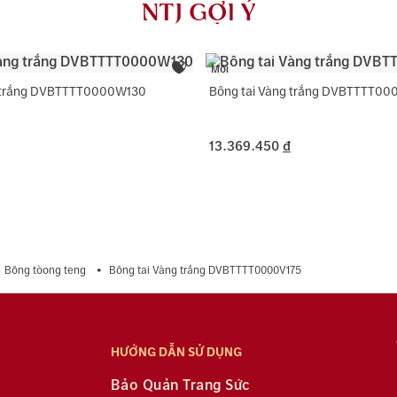
NTJ GỢI Ý
dụng với trườ
Mới
g trắng DVBTTTT0000W130
Bông tai Vàng trắng DVBTTTT00
13.369.450
đ
Bông tòong teng
Bông tai Vàng trắng DVBTTTT0000V175
HƯỚNG DẪN SỬ DỤNG
Bảo Quản Trang Sức