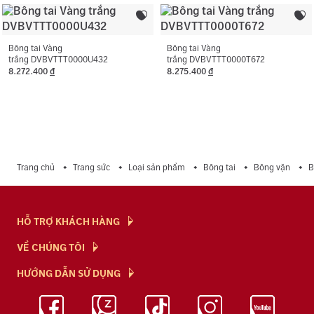
Bông tai Vàng
Bông tai Vàng
trắng DVBVTTT0000U432
trắng DVBVTTT0000T672
8.272.400
đ
8.275.400
đ
Trang chủ
Trang sức
Loại sản phẩm
Bông tai
Bông vặn
B
HỖ TRỢ KHÁCH HÀNG
Hỏi & Đáp
VỀ CHÚNG TÔI
Chính Sách
NTJ Flagship
HƯỚNG DẪN SỬ DỤNG
Chính Sách Bảo Mật
Cửa hàng
Bảo Quản Trang Sức