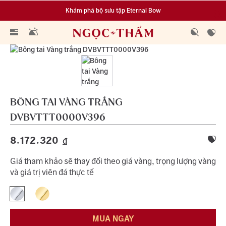
Khám phá bộ sưu tập Eternal Bow
Đa dạng lựa chọn tích luỹ từ 0.1 chỉ vàng 999.9
BÔNG TAI VÀNG TRẮNG
DVBVTTT0000V396
8.172.320
đ
Giá tham khảo sẽ thay đổi theo giá vàng, trọng lượng vàng
và giá trị viên đá thực tế
MUA NGAY