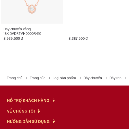
Dây chuyền Vàng
18K DVDRTVH0000R410
8.939.500
đ
8.387.500
đ
Trang chủ
Trang sức
Loại sản phẩm
Dây chuyền
Dây ren
HỖ TRỢ KHÁCH HÀNG
Hỏi & Đáp
VỀ CHÚNG TÔI
Chính Sách
NTJ Flagship
HƯỚNG DẪN SỬ DỤNG