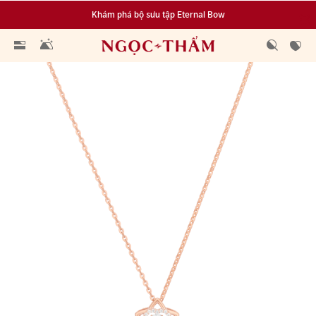
Khám phá bộ sưu tập Eternal Bow
Đa dạng lựa chọn tích luỹ từ 0.1 chỉ vàng 999.9