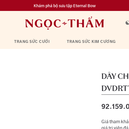
Khám phá bộ sưu tập Eternal Bow
Đa dạng lựa chọn tích luỹ từ 0.1 chỉ vàng 999.9
TRANG SỨC CƯỚI
TRANG SỨC KIM CƯƠNG
DÂY CH
DVDRT
92.159.
Giá tham khảo
giá trị viên đá