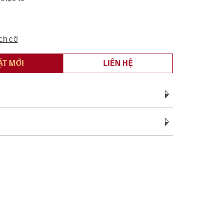
ch cỡ
ẶT MỚI
LIÊN HỆ
Vàng Ta 990
vàng:
5.70 - 7.50
c bảo hành miễn phí suốt quá trình sử dụng đối
ệ sinh, đánh bóng (không áp dụng cho vàng trắng ý
c tên 01 lần cho nhẫn cưới.
sách bảo hành miễn phí 06 tháng như đính lại đá
, cắt hoặc nới ni trong giới hạn cho phép, chỉ áp
ng hợp không phát sinh thêm vàng.