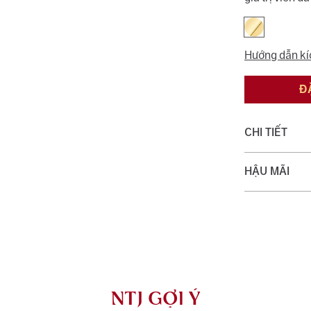
Hướng dẫn kí
Đ
CHI TIẾT
Chất liệu:
HẬU MÃI
Trọng lượng 
Quý khách đượ
với dịch vụ v
AU750) và khắ
NTJ có chính 
rơi, thay khóa
NTJ GỢI Ý
dụng với trườ