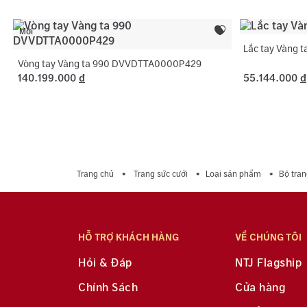
Mới
Lắc tay Vàng
Vòng tay Vàng ta 990 DVVDTTA0000P429
140.199.000
đ
55.144.000
đ
Trang chủ
Trang sức cưới
Loại sản phẩm
Bộ tran
HỖ TRỢ KHÁCH HÀNG
VỀ CHÚNG TÔI
Hỏi & Đáp
NTJ Flagship
Chính Sách
Cửa hàng