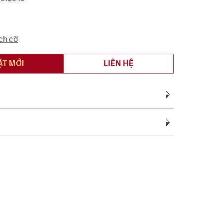
ch cỡ
ẶT MỚI
LIÊN HỆ
Vàng Ta 990
vàng:
4.40 - 4.80
c bảo hành miễn phí suốt quá trình sử dụng đối
ệ sinh, đánh bóng (không áp dụng cho vàng trắng ý
c tên 01 lần cho nhẫn cưới.
sách bảo hành miễn phí 06 tháng như đính lại đá
, cắt hoặc nới ni trong giới hạn cho phép, chỉ áp
ng hợp không phát sinh thêm vàng.