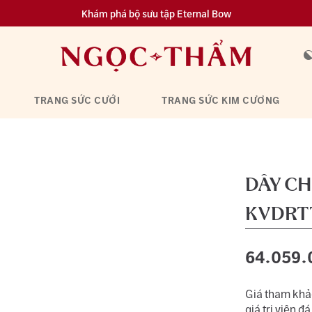
Khám phá bộ sưu tập Eternal Bow
Đa dạng lựa chọn tích luỹ từ 0.1 chỉ vàng 999.9
TRANG SỨC CƯỚI
TRANG SỨC KIM CƯƠNG
DÂY CH
KVDRT
64.059.
Giá tham khảo
giá trị viên đá