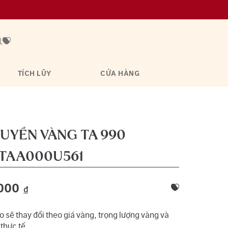
TÍCH LŨY
CỬA HÀNG
UYỀN VÀNG TA 990
TAA000U561
000
đ
 sẽ thay đổi theo giá vàng, trọng lượng vàng và
 thực tế