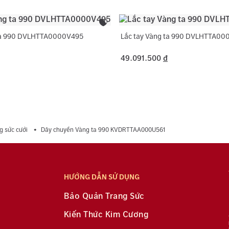
 ta 990 DVLHTTA0000V495
Lắc tay Vàng ta 990 DVLHTTA00
49.091.500
đ
g sức cưới
Dây chuyền Vàng ta 990 KVDRTTAA000U561
HƯỚNG DẪN SỬ DỤNG
Bảo Quản Trang Sức
Kiến Thức Kim Cương