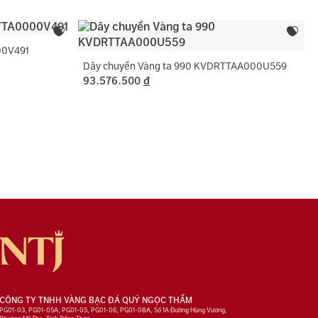
00V491
Dây chuyền Vàng ta 990 KVDRTTAA000U559
93.576.500
đ
CÔNG TY TNHH VÀNG BẠC ĐÁ QUÝ NGỌC THẨM
PG01-03, PG01-05A, PG01-05, PG01-06, PG01-08A, Số 1A Đường Hùng Vương,