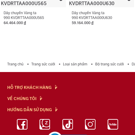
Dây chuyền Vàng ta
Dây chuyền Vàng ta
990 KVDRTTAA000U565
990 KVDRTTAA000U630
64.464.000
đ
59.164.000
đ
Trang chủ
Trang sức cưới
Loại sản phẩm
Bộ trang sức cưới
D
HỖ TRỢ KHÁCH HÀNG
Hỏi & Đáp
VỀ CHÚNG TÔI
Chính Sách
NTJ Flagship
HƯỚNG DẪN SỬ DỤNG
Chính Sách Bảo Mật
Cửa hàng
Bảo Quản Trang Sức
Bảng Giá Vàng
Tuyển Dụng
Kiến Thức Kim Cương