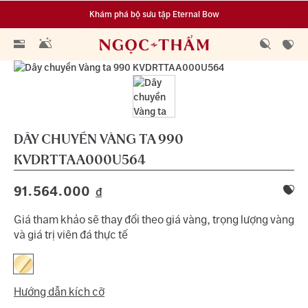
Khám phá bộ sưu tập Eternal Bow
Đa dạng lựa chọn tích luỹ từ 0.1 chỉ vàng 999.9
DÂY CHUYỀN VÀNG TA 990
KVDRTTAA000U564
91.564.000
đ
Giá tham khảo sẽ thay đổi theo giá vàng, trọng lượng vàng
và giá trị viên đá thực tế
Hướng dẫn kích cỡ