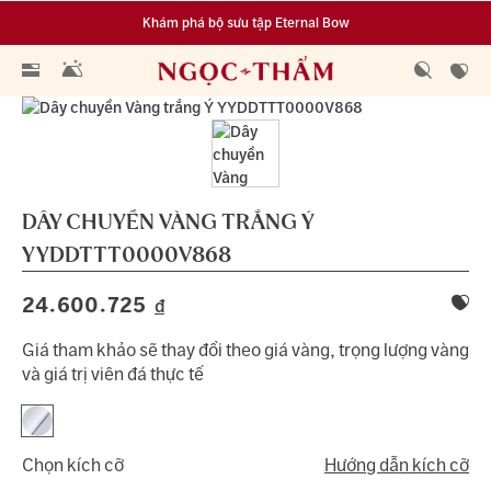
Khám phá bộ sưu tập Eternal Bow
Đa dạng lựa chọn tích luỹ từ 0.1 chỉ vàng 999.9
DÂY CHUYỀN VÀNG TRẮNG Ý
YYDDTTT0000V868
24.600.725
đ
Giá tham khảo sẽ thay đổi theo giá vàng, trọng lượng vàng
và giá trị viên đá thực tế
Chọn kích cỡ
Hướng dẫn kích cỡ