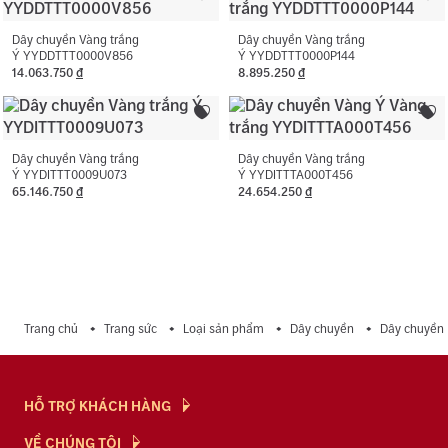
vàng.
Dây chuyền Vàng trắng
Dây chuyền Vàng trắng
Ý YYDDTTT0000V856
Ý YYDDTTT0000P144
14.063.750
đ
8.895.250
đ
Dây chuyền Vàng trắng
Dây chuyền Vàng trắng
Ý YYDITTT0009U073
Ý YYDITTTA000T456
65.146.750
đ
24.654.250
đ
Trang chủ
Trang sức
Loại sản phẩm
Dây chuyền
Dây chuyền
HỖ TRỢ KHÁCH HÀNG
Hỏi & Đáp
VỀ CHÚNG TÔI