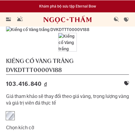
Khám phá bộ sưu tập Eternal Bow
Đa dạng lựa chọn tích luỹ từ 0.1 chỉ vàng 999.9
KIỀNG CỔ VÀNG TRẮNG
DVKDTTT0000V188
103.416.840
đ
Giá tham khảo sẽ thay đổi theo giá vàng, trọng lượng vàng
và giá trị viên đá thực tế
Chọn kích cỡ