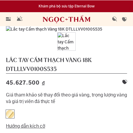
Khám phá bộ sưu tập Eternal Bow
Đa dạng lựa chọn tích luỹ từ 0.1 chỉ vàng 999.9
LẮC TAY CẨM THẠCH VÀNG 18K
DTLLLVV0100S535
45.627.500
đ
Giá tham khảo sẽ thay đổi theo giá vàng, trọng lượng vàng
và giá trị viên đá thực tế
Hướng dẫn kích cỡ