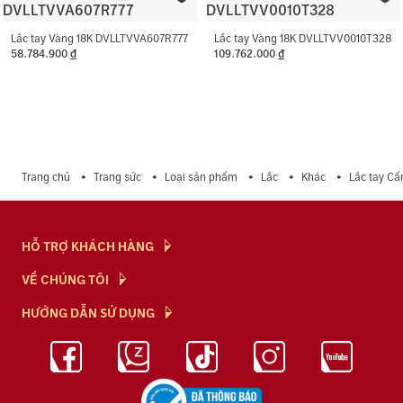
Lắc tay Vàng 18K DVLLTVVA607R777
Lắc tay Vàng 18K DVLLTVV0010T328
58.784.900
đ
109.762.000
đ
Trang chủ
Trang sức
Loại sản phẩm
Lắc
Khác
Lắc tay C
HỖ TRỢ KHÁCH HÀNG
Hỏi & Đáp
VỀ CHÚNG TÔI
Chính Sách
NTJ Flagship
HƯỚNG DẪN SỬ DỤNG
Chính Sách Bảo Mật
Cửa hàng
Bảo Quản Trang Sức
Bảng Giá Vàng
Tuyển Dụng
Kiến Thức Kim Cương
Blog