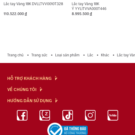
Lắc tay Vàng 18K DVLLTVV0010T328
Lắc tay Vàng 18K
Ý YYLITVVA000T446
110.522.000
đ
8.995.500
đ
Trang chủ
Trang sức
Loại sản phẩm
Lắc
Khác
Lắc tay V
HỖ TRỢ KHÁCH HÀNG
Hỏi & Đáp
VỀ CHÚNG TÔI
Chính Sách
NTJ Flagship
HƯỚNG DẪN SỬ DỤNG
Chính Sách Bảo Mật
Cửa hàng
Bảo Quản Trang Sức
Bảng Giá Vàng
Tuyển Dụng
Kiến Thức Kim Cương
Blog