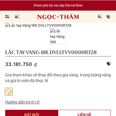
Khám phá bộ sưu tập Eternal Bow
Đa dạng lựa chọn tích luỹ từ 0.1 chỉ vàng 999.9
LẮC TAY VÀNG 18K
DVLLTVV0000R728
33.181.750
đ
Giá tham khảo sẽ thay đổi theo giá vàng, trọng lượng vàng
và giá trị viên đá thực tế
Hướng dẫn kích cỡ
ĐẶT MỚI
LIÊN HỆ