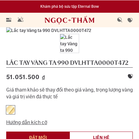
Khám phá bộ sưu tập Eternal Bow
Đa dạng lựa chọn tích luỹ từ 0.1 chỉ vàng 999.9
LẮC TAY VÀNG TA 990
DVLHTTA0000T472
51.051.500
đ
Giá tham khảo sẽ thay đổi theo giá vàng, trọng lượng vàng
và giá trị viên đá thực tế
Hướng dẫn kích cỡ
ĐẶT MỚI
LIÊN HỆ