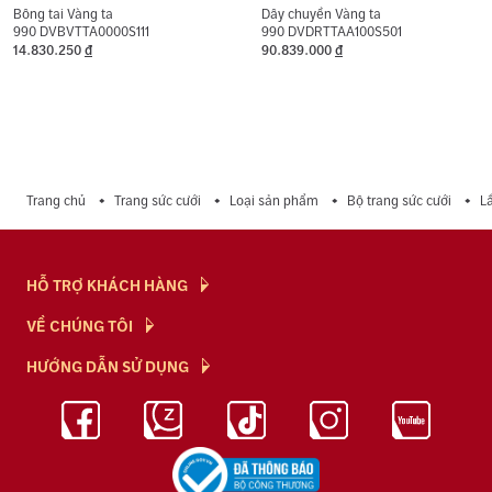
Bông tai Vàng ta
Dây chuyền Vàng ta
990 DVBVTTA0000S111
990 DVDRTTAA100S501
14.830.250
đ
90.839.000
đ
Trang chủ
Trang sức cưới
Loại sản phẩm
Bộ trang sức cưới
L
HỖ TRỢ KHÁCH HÀNG
Hỏi & Đáp
VỀ CHÚNG TÔI
Chính Sách
NTJ Flagship
HƯỚNG DẪN SỬ DỤNG
Chính Sách Bảo Mật
Cửa hàng
Bảo Quản Trang Sức
Bảng Giá Vàng
Tuyển Dụng
Kiến Thức Kim Cương
Blog