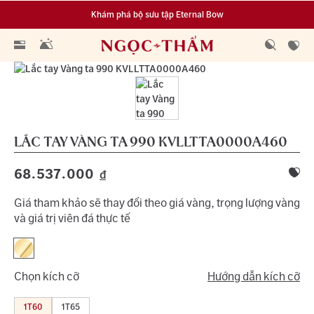
Khám phá bộ sưu tập Eternal Bow
Đa dạng lựa chọn tích luỹ từ 0.1 chỉ vàng 999.9
LẮC TAY VÀNG TA 990
KVLLTTA0000A460
68.537.000
đ
Giá tham khảo sẽ thay đổi theo giá vàng, trọng lượng vàng
và giá trị viên đá thực tế
Chọn kích cỡ
Hướng dẫn kích cỡ
1T60
1T65