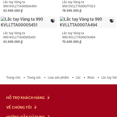
Lắc tay Vàng ta
Lắc tay Vàng ta
990 KVLLTTA0000A494
990 DVLLTTA0007T023
43.949.000
đ
78.949.000
đ
Lắc tay Vàng ta
Lắc tay Vàng ta
990 KVLLTTA0000S451
990 KVLLTTA0007A494
43.949.000
đ
70.649.000
đ
Trang chủ
Trang sức
Loại sản phẩm
Lắc
Khác
Lắc tay V
HỖ TRỢ KHÁCH HÀNG
Hỏi & Đáp
VỀ CHÚNG TÔI
Chính Sách
NTJ Flagship