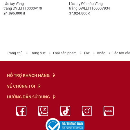
Lắc tay Vàng
Lắc tay Đá màu Vàng
trắng DVLLTTT0000V179
trắng DWLLTTT0000V934
24.896.000
đ
37.924.800
đ
Trang chủ
Trang sức
Loại sản phẩm
Lắc
Khác
Lắc tay V
HỖ TRỢ KHÁCH HÀNG
Hỏi & Đáp
VỀ CHÚNG TÔI
Chính Sách
NTJ Flagship
HƯỚNG DẪN SỬ DỤNG
Chính Sách Bảo Mật
Cửa hàng
Bảo Quản Trang Sức
Bảng Giá Vàng
Tuyển Dụng
Kiến Thức Kim Cương
Blog