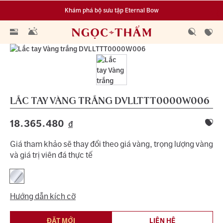
Khám phá bộ sưu tập Eternal Bow
Đa dạng lựa chọn tích luỹ từ 0.1 chỉ vàng 999.9
LẮC TAY VÀNG TRẮNG
DVLLTTT0000W006
18.365.480
đ
Giá tham khảo sẽ thay đổi theo giá vàng, trọng lượng vàng
và giá trị viên đá thực tế
Hướng dẫn kích cỡ
ĐẶT MỚI
LIÊN HỆ