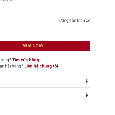
Hướng dẫn kích cỡ
MUA NGAY
 trạng?
Tìm cửa hàng
bạn hết hàng?
Liên hệ chúng tôi
Vàng Trắng Ý AU750
vàng:
1.45 - 1.95
c bảo hành miễn phí suốt quá trình sử dụng đối
ệ sinh, đánh bóng (không áp dụng cho vàng trắng ý