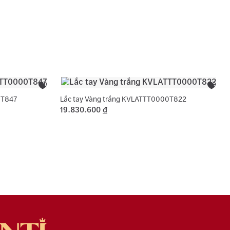
c tên 01 lần cho nhẫn cưới.
sách bảo hành miễn phí 06 tháng như đính lại đá
, cắt hoặc nới ni trong giới hạn cho phép, chỉ áp
ng hợp không phát sinh thêm vàng.
0T847
Lắc tay Vàng trắng KVLATTT0000T822
19.830.600
đ