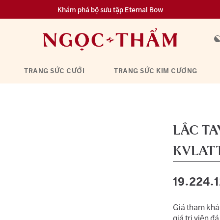
Khám phá bộ sưu tập Eternal Bow
Đa dạng lựa chọn tích luỹ từ 0.1 chỉ vàng 999.9
TRANG SỨC CƯỚI
TRANG SỨC KIM CƯƠNG
LẮC T
KVLAT
19.224.
Giá tham khảo
giá trị viên đá