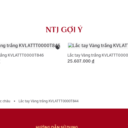
AU750) và khắ
NTJ có chính 
rơi, thay khóa
NTJ GỢI Ý
dụng với trườ
 trắng KVLATTT0000T846
Lắc tay Vàng trắng KVLATTT000
đ
25.607.000
đ
c châu
Lắc tay Vàng trắng KVLATTT0000T844
HƯỚNG DẪN SỬ DỤNG