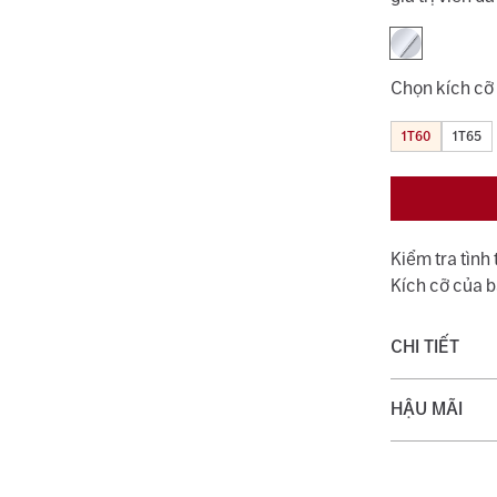
Chọn kích cỡ
1T60
1T65
Kiểm tra tình
Kích cỡ của 
CHI TIẾT
Chất liệu:
HẬU MÃI
Trọng lượng 
Quý khách đượ
với dịch vụ v