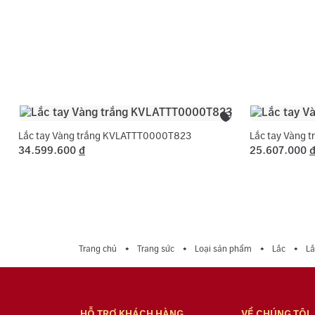
Lắc tay Vàng trắng KVLATTT0000T823
Lắc tay Vàng
34.599.600
đ
25.607.000
Trang chủ
Trang sức
Loại sản phẩm
Lắc
Lắ
HỖ TRỢ KHÁCH HÀNG
VỀ CHÚNG TÔI