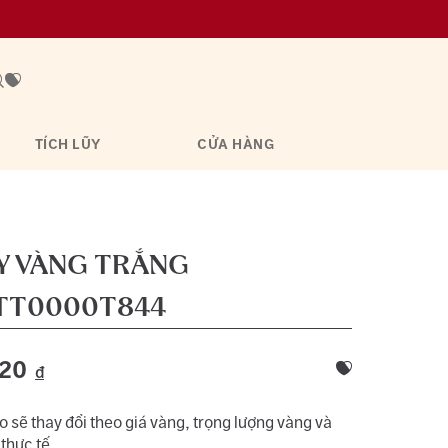
TÍCH LŨY
CỬA HÀNG
AY VÀNG TRẮNG
TT0000T844
120
đ
 sẽ thay đổi theo giá vàng, trọng lượng vàng và
 thực tế