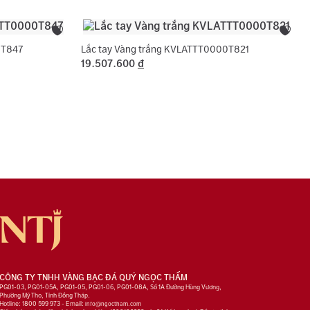
0T847
Lắc tay Vàng trắng KVLATTT0000T821
19.507.600
đ
CÔNG TY TNHH VÀNG BẠC ĐÁ QUÝ NGỌC THẨM
PG01-03, PG01-05A, PG01-05, PG01-06, PG01-08A, Số 1A Đường Hùng Vương,
Phường Mỹ Tho, Tỉnh Đồng Tháp.
Hotline: 1800 599 973 - Email:
info@ngoctham.com