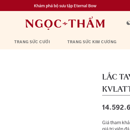
Khám phá bộ sưu tập Eternal Bow
Đa dạng lựa chọn tích luỹ từ 0.1 chỉ vàng 999.9
TRANG SỨC CƯỚI
TRANG SỨC KIM CƯƠNG
LẮC T
KVLAT
14.592.
Giá tham khảo
giá trị viên đá