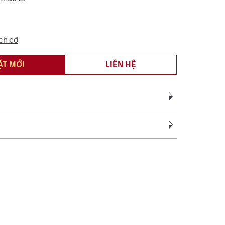
ch cỡ
ẶT MỚI
LIÊN HỆ
Vàng Trắng Ý AU750
vàng:
0.95 - 1.45
c bảo hành miễn phí suốt quá trình sử dụng đối
ệ sinh, đánh bóng (không áp dụng cho vàng trắng ý
c tên 01 lần cho nhẫn cưới.
sách bảo hành miễn phí 06 tháng như đính lại đá
, cắt hoặc nới ni trong giới hạn cho phép, chỉ áp
ng hợp không phát sinh thêm vàng.