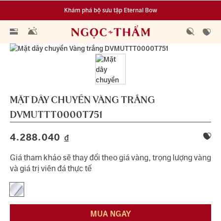
Khám phá bộ sưu tập Eternal Bow
Đa dạng lựa chọn tích luỹ từ 0.1 chỉ vàng 999.9
MẶT DÂY CHUYỀN VÀNG TRẮNG
DVMUTTT0000T751
4.288.040
đ
Giá tham khảo sẽ thay đổi theo giá vàng, trọng lượng vàng
và giá trị viên đá thực tế
MUA NGAY