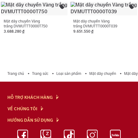
Mặt dây chuyền Vàng
Mặt dây chuyền Vàng
trắng DVMUTTT0000T750
trắng DVMUTTT0000T039
3.688.280
đ
9.651.550
đ
Trang chủ
Trang sức
Loại sản phẩm
Mặt dây chuyền
Mặt dây
HỖ TRỢ KHÁCH HÀNG
Hỏi & Đáp
VỀ CHÚNG TÔI
Chính Sách
NTJ Flagship
HƯỚNG DẪN SỬ DỤNG
Chính Sách Bảo Mật
Cửa hàng
Bảo Quản Trang Sức