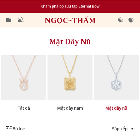
Khám phá bộ sưu tập Eternal Bow
Đa dạng lựa chọn tích luỹ từ 0.1 chỉ vàng 999.9
Mặt Dây Nữ
Tất cả
Mặt dây nam
Mặt dây nữ
Bộ lọc
Sắp xếp