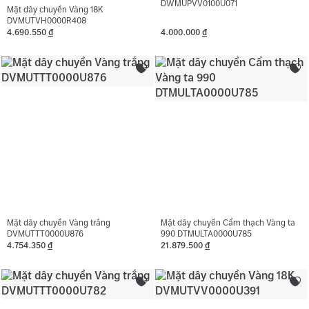
DWMUPVV0100U071
Mặt dây chuyền Vàng 18K
DVMUTVH0000R408
4.690.550
đ
4.000.000
đ
Mặt dây chuyền Vàng trắng
Mặt dây chuyền Cẩm thạch Vàng ta
DVMUTTT0000U876
990 DTMULTA0000U785
4.754.350
đ
21.879.500
đ