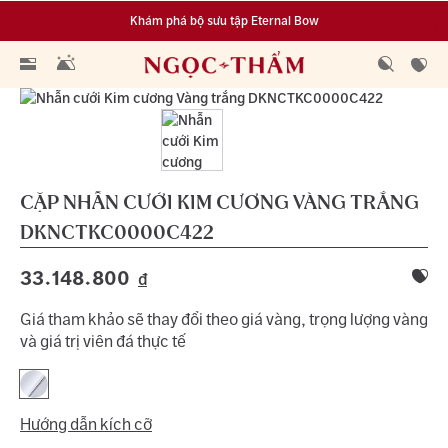
Khám phá bộ sưu tập Eternal Bow
Đa dạng lựa chọn tích luỹ từ 0.1 chỉ vàng 999.9
CẶP NHẪN CƯỚI KIM CƯƠNG VÀNG TRẮNG
DKNCTKC0000C422
33.148.800
đ
Giá tham khảo sẽ thay đổi theo giá vàng, trọng lượng vàng
và giá trị viên đá thực tế
Hướng dẫn kích cỡ