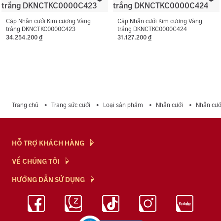
Cặp Nhẫn cưới Kim cương Vàng
Cặp Nhẫn cưới Kim cương Vàng
trắng DKNCTKC0000C423
trắng DKNCTKC0000C424
34.254.200
đ
31.127.200
đ
Trang chủ
Trang sức cưới
Loại sản phẩm
Nhẫn cưới
Nhẫn cướ
HỖ TRỢ KHÁCH HÀNG
Hỏi & Đáp
VỀ CHÚNG TÔI
Chính Sách
NTJ Flagship
HƯỚNG DẪN SỬ DỤNG
Chính Sách Bảo Mật
Cửa hàng
Bảo Quản Trang Sức
Bảng Giá Vàng
Tuyển Dụng
Kiến Thức Kim Cương