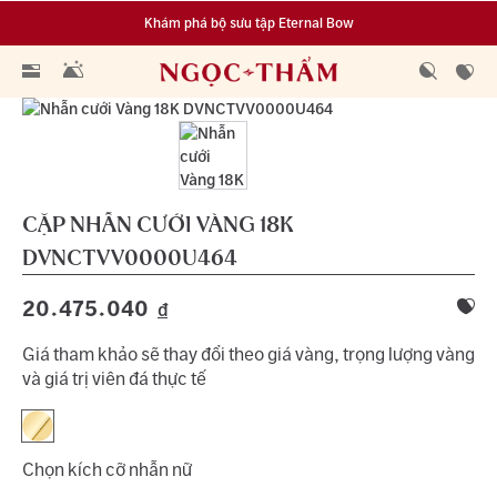
Khám phá bộ sưu tập Eternal Bow
Đa dạng lựa chọn tích luỹ từ 0.1 chỉ vàng 999.9
CẶP NHẪN CƯỚI VÀNG 18K
DVNCTVV0000U464
20.475.040
đ
Giá tham khảo sẽ thay đổi theo giá vàng, trọng lượng vàng
và giá trị viên đá thực tế
Chọn kích cỡ nhẫn nữ