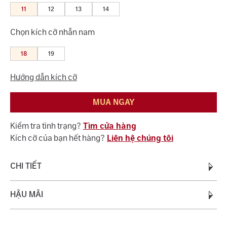
11
12
13
14
Chọn kích cỡ nhẫn nam
18
19
Hướng dẫn kích cỡ
MUA NGAY
Kiểm tra tình trạng?
Tìm cửa hàng
Kích cỡ của bạn hết hàng?
Liên hệ chúng tôi
CHI TIẾT
Chất liệu:
HẬU MÃI
Vàng 18K 750
Trọng lượng vàng:
0.70 - 0.90
Quý khách được bảo hành miễn phí suốt quá trình sử dụng