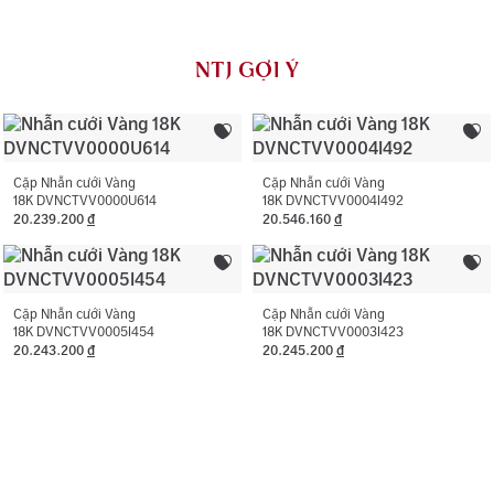
Loại đá chính:
Cubic Zirconia
đối với dịch vụ vệ sinh, đánh bóng (không áp dụng cho
vàng trắng ý AU750) và khắc tên 01 lần cho nhẫn cưới.
Loại đá phụ:
Cubic Zirconia
NTJ GỢI Ý
NTJ có chính sách bảo hành miễn phí 06 tháng như đính
Màu đá phụ:
Trắng
lại đá rơi, thay khóa, cắt hoặc nới ni trong giới hạn cho
phép, chỉ áp dụng với trường hợp không phát sinh thêm
Hình dạng đá phụ:
Hình tròn, Chữ nhật chặt góc
vàng.
Cặp Nhẫn cưới Vàng
Cặp Nhẫn cưới Vàng
18K DVNCTVV0000U614
18K DVNCTVV0004I492
20.239.200
đ
20.546.160
đ
Cặp Nhẫn cưới Vàng
Cặp Nhẫn cưới Vàng
18K DVNCTVV0005I454
18K DVNCTVV0003I423
20.243.200
đ
20.245.200
đ