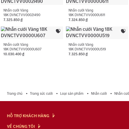
vàng.
Nhẫn cưới Vàng
Nhẫn cưới Vàng
18K DVNCTVV0002I490
18K DVNCTVV0000U611
7.325.850
đ
7.324.850
đ
Nhẫn cưới Vàng
Nhẫn cưới Vàng
18K DVNCTVV0000U607
18K DVNCTVV0000U519
10.030.400
đ
7.325.850
đ
Trang chủ
Trang sức cưới
Loại sản phẩm
Nhẫn cưới
Nhẫn cư
HỖ TRỢ KHÁCH HÀNG
Hỏi & Đáp
VỀ CHÚNG TÔI