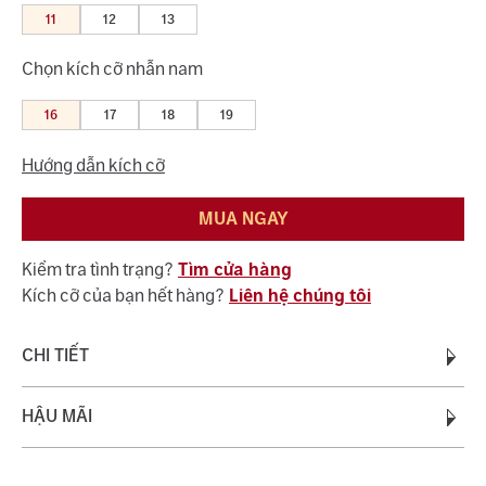
11
12
13
Chọn kích cỡ nhẫn nam
16
17
18
19
Hướng dẫn kích cỡ
MUA NGAY
Kiểm tra tình trạng?
Tìm cửa hàng
Kích cỡ của bạn hết hàng?
Liên hệ chúng tôi
CHI TIẾT
Chất liệu:
HẬU MÃI
Vàng 18K 750
Trọng lượng vàng:
0.70 - 0.90
Quý khách được bảo hành miễn phí suốt quá trình sử dụng