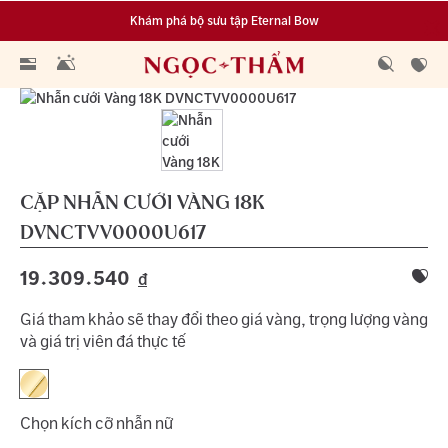
Khám phá bộ sưu tập Eternal Bow
Đa dạng lựa chọn tích luỹ từ 0.1 chỉ vàng 999.9
CẶP NHẪN CƯỚI VÀNG 18K
DVNCTVV0000U617
19.309.540
đ
Giá tham khảo sẽ thay đổi theo giá vàng, trọng lượng vàng
và giá trị viên đá thực tế
Chọn kích cỡ nhẫn nữ