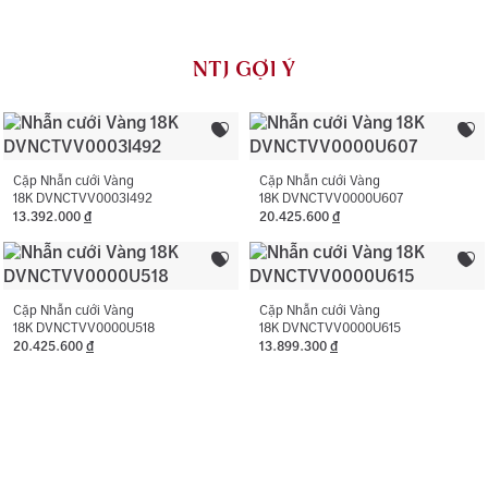
Loại đá chính:
Cubic Zirconia
đối với dịch vụ vệ sinh, đánh bóng (không áp dụng cho
vàng trắng ý AU750) và khắc tên 01 lần cho nhẫn cưới.
Loại đá phụ:
Cubic Zirconia
NTJ GỢI Ý
NTJ có chính sách bảo hành miễn phí 06 tháng như đính
Màu đá phụ:
Trắng
lại đá rơi, thay khóa, cắt hoặc nới ni trong giới hạn cho
phép, chỉ áp dụng với trường hợp không phát sinh thêm
Hình dạng đá phụ:
Hình tròn
vàng.
Cặp Nhẫn cưới Vàng
Cặp Nhẫn cưới Vàng
18K DVNCTVV0003I492
18K DVNCTVV0000U607
13.392.000
đ
20.425.600
đ
Cặp Nhẫn cưới Vàng
Cặp Nhẫn cưới Vàng
18K DVNCTVV0000U518
18K DVNCTVV0000U615
20.425.600
đ
13.899.300
đ