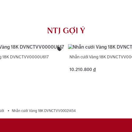
AU750) và khắ
Loại đá phụ:
NTJ có chính 
Màu đá phụ:
rơi, thay khóa
NTJ GỢI Ý
dụng với trườ
Hình dạng đá
ng 18K DVNCTVV0000U617
Nhẫn cưới Vàng 18K DVNCTVV0
10.210.800
đ
ưới
Nhẫn cưới Vàng 18K DVNCTVV0002I454