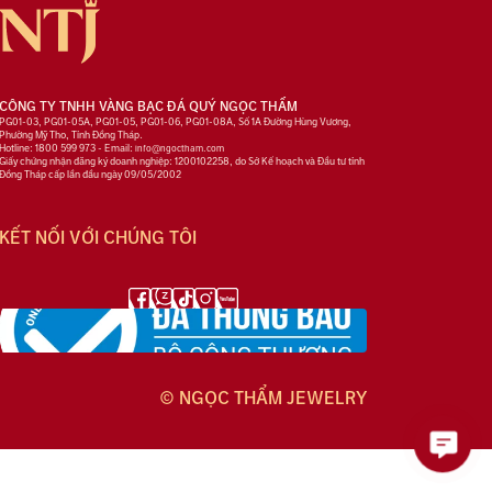
CÔNG TY TNHH VÀNG BẠC ĐÁ QUÝ NGỌC THẨM
PG01-03, PG01-05A, PG01-05, PG01-06, PG01-08A, Số 1A Đường Hùng Vương,
Phường Mỹ Tho, Tỉnh Đồng Tháp.
Hotline: 1800 599 973 - Email:
info@ngoctham.com
Giấy chứng nhận đăng ký doanh nghiệp: 1200102258, do Sở Kế hoạch và Đầu tư tỉnh
Đồng Tháp cấp lần đầu ngày 09/05/2002
KẾT NỐI VỚI CHÚNG TÔI
© NGỌC THẨM JEWELRY