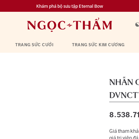
Khám phá bộ sưu tập Eternal Bow
Đa dạng lựa chọn tích luỹ từ 0.1 chỉ vàng 999.9
TRANG SỨC CƯỚI
TRANG SỨC KIM CƯƠNG
NHẪN C
DVNCT
8.538.7
Giá tham khảo
giá trị viên đá