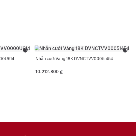
c tên 01 lần cho nhẫn cưới.
Cubic Zirconia
sách bảo hành miễn phí 06 tháng như đính lại đá
Trắng
, cắt hoặc nới ni trong giới hạn cho phép, chỉ áp
ng hợp không phát sinh thêm vàng.
 phụ:
Hình tròn
000U614
Nhẫn cưới Vàng 18K DVNCTVV0005I454
10.212.800
đ