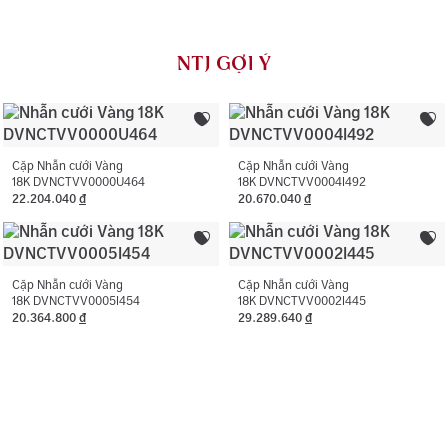
Loại đá chính:
Cubic Zirconia
đối với dịch vụ vệ sinh, đánh bóng (không áp dụng cho
vàng trắng ý AU750) và khắc tên 01 lần cho nhẫn cưới.
Loại đá phụ:
Cubic Zirconia
NTJ GỢI Ý
NTJ có chính sách bảo hành miễn phí 06 tháng như đính
Màu đá phụ:
Trắng
lại đá rơi, thay khóa, cắt hoặc nới ni trong giới hạn cho
phép, chỉ áp dụng với trường hợp không phát sinh thêm
Hình dạng đá phụ:
Hình tròn
vàng.
Cặp Nhẫn cưới Vàng
Cặp Nhẫn cưới Vàng
18K DVNCTVV0000U464
18K DVNCTVV0004I492
22.204.040
đ
20.670.040
đ
Cặp Nhẫn cưới Vàng
Cặp Nhẫn cưới Vàng
18K DVNCTVV0005I454
18K DVNCTVV0002I445
20.364.800
đ
29.289.640
đ