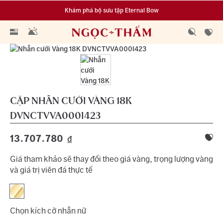
Khám phá bộ sưu tập Eternal Bow
Đa dạng lựa chọn tích luỹ từ 0.1 chỉ vàng 999.9
CẶP NHẪN CƯỚI VÀNG 18K
DVNCTVVA000I423
13.707.780
đ
Giá tham khảo sẽ thay đổi theo giá vàng, trọng lượng vàng
và giá trị viên đá thực tế
Chọn kích cỡ nhẫn nữ