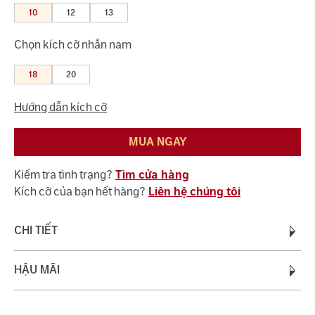
10
12
13
Chọn kích cỡ nhẫn nam
18
20
Hướng dẫn kích cỡ
MUA NGAY
Kiểm tra tình trạng?
Tìm cửa hàng
Kích cỡ của bạn hết hàng?
Liên hệ chúng tôi
CHI TIẾT
Chất liệu:
HẬU MÃI
Vàng 18K 750
Trọng lượng vàng:
0.50 - 0.65
Quý khách được bảo hành miễn phí suốt quá trình sử dụng