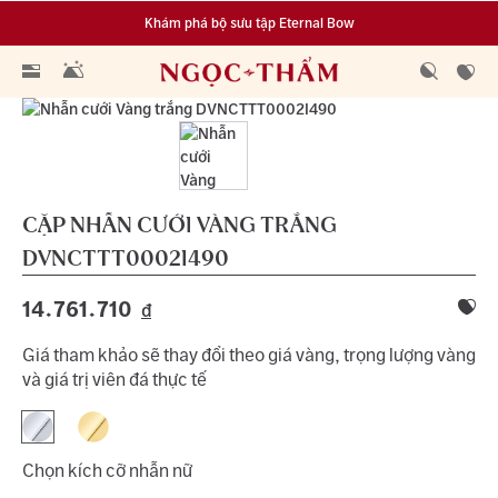
Khám phá bộ sưu tập Eternal Bow
Đa dạng lựa chọn tích luỹ từ 0.1 chỉ vàng 999.9
CẶP NHẪN CƯỚI VÀNG TRẮNG
DVNCTTT0002I490
14.761.710
đ
Giá tham khảo sẽ thay đổi theo giá vàng, trọng lượng vàng
và giá trị viên đá thực tế
Chọn kích cỡ nhẫn nữ