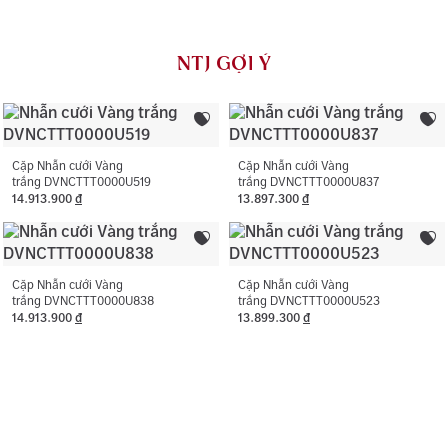
Loại đá chính:
Cubic Zirconia
đối với dịch vụ vệ sinh, đánh bóng (không áp dụng cho
vàng trắng ý AU750) và khắc tên 01 lần cho nhẫn cưới.
Loại đá phụ:
Cubic Zirconia
NTJ GỢI Ý
NTJ có chính sách bảo hành miễn phí 06 tháng như đính
Màu đá phụ:
Trắng
lại đá rơi, thay khóa, cắt hoặc nới ni trong giới hạn cho
phép, chỉ áp dụng với trường hợp không phát sinh thêm
Hình dạng đá phụ:
Hình tròn
vàng.
Cặp Nhẫn cưới Vàng
Cặp Nhẫn cưới Vàng
trắng DVNCTTT0000U519
trắng DVNCTTT0000U837
14.913.900
đ
13.897.300
đ
Cặp Nhẫn cưới Vàng
Cặp Nhẫn cưới Vàng
trắng DVNCTTT0000U838
trắng DVNCTTT0000U523
14.913.900
đ
13.899.300
đ