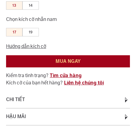
13
14
Chọn kích cỡ nhẫn nam
17
19
Hướng dẫn kích cỡ
MUA NGAY
Kiểm tra tình trạng?
Tìm cửa hàng
Kích cỡ của bạn hết hàng?
Liên hệ chúng tôi
CHI TIẾT
Chất liệu:
HẬU MÃI
Vàng Trắng Ý AU750
Trọng lượng vàng:
0.50 - 0.65
Quý khách được bảo hành miễn phí suốt quá trình sử dụng