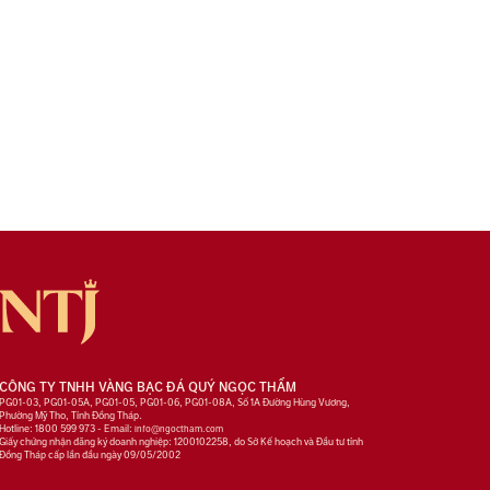
CÔNG TY TNHH VÀNG BẠC ĐÁ QUÝ NGỌC THẨM
PG01-03, PG01-05A, PG01-05, PG01-06, PG01-08A, Số 1A Đường Hùng Vương,
Phường Mỹ Tho, Tỉnh Đồng Tháp.
Hotline: 1800 599 973 - Email:
info@ngoctham.com
Giấy chứng nhận đăng ký doanh nghiệp: 1200102258, do Sở Kế hoạch và Đầu tư tỉnh
Đồng Tháp cấp lần đầu ngày 09/05/2002