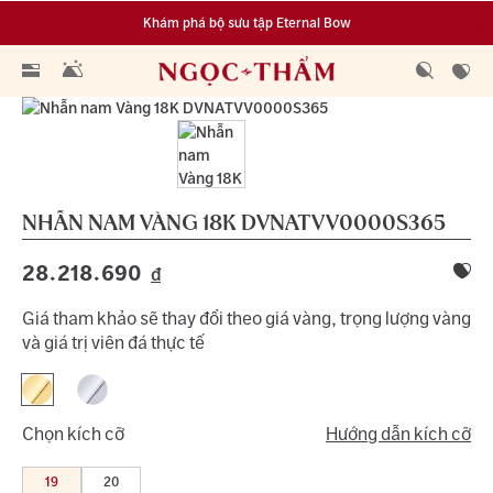
Khám phá bộ sưu tập Eternal Bow
Đa dạng lựa chọn tích luỹ từ 0.1 chỉ vàng 999.9
NHẪN NAM VÀNG 18K
DVNATVV0000S365
28.218.690
đ
Giá tham khảo sẽ thay đổi theo giá vàng, trọng lượng vàng
và giá trị viên đá thực tế
Chọn kích cỡ
Hướng dẫn kích cỡ
19
20