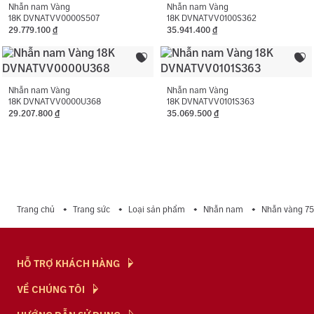
Màu đá phụ:
Trắng
Nhẫn nam Vàng
Nhẫn nam Vàng
18K DVNATVV0000S507
18K DVNATVV0100S362
29.779.100
đ
35.941.400
đ
Hình dạng đá phụ:
Hình tròn
Nhẫn nam Vàng
Nhẫn nam Vàng
18K DVNATVV0000U368
18K DVNATVV0101S363
29.207.800
đ
35.069.500
đ
Trang chủ
Trang sức
Loại sản phẩm
Nhẫn nam
Nhẫn vàng 7
HỖ TRỢ KHÁCH HÀNG
Hỏi & Đáp
VỀ CHÚNG TÔI
Chính Sách
NTJ Flagship