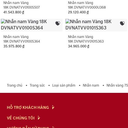
Màu đá phụ:
Trắng
Nhẫn nam Vàng
Nhẫn nam Vàng
18K DVNATVV0100S507
18K DVNATVV0000U368
41.543.800
đ
29.120.400
đ
Hình dạng đá phụ:
Hình tròn, Chữ nhật chặt góc
Nhẫn nam Vàng
Nhẫn nam Vàng
18K DVNATVV0100S364
18K DVNATVV0101S363
35.975.800
đ
34.965.000
đ
Trang chủ
Trang sức
Loại sản phẩm
Nhẫn nam
Nhẫn vàng 7
HỖ TRỢ KHÁCH HÀNG
Hỏi & Đáp
VỀ CHÚNG TÔI
Chính Sách
NTJ Flagship