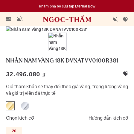
Khám phá bộ sưu tập Eternal Bow
Đa dạng lựa chọn tích luỹ từ 0.1 chỉ vàng 999.9
NHẪN NAM VÀNG 18K
DVNATVV0100R381
32.496.080
đ
Giá tham khảo sẽ thay đổi theo giá vàng, trọng lượng vàng
và giá trị viên đá thực tế
Chọn kích cỡ
Hướng dẫn kích cỡ
20