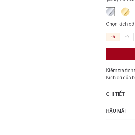
Chọn kích cỡ
18
19
Kiểm tra tình
Kích cỡ của 
CHI TIẾT
Chất liệu:
HẬU MÃI
Trọng lượng 
Quý khách đượ
Loại đá chính
với dịch vụ v