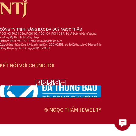
CÔNG TY TNHH VÀNG BẠC ĐÁ QUÝ NGỌC THẨM
PG01-03, PG01-05A, PG01-05, PG01-06, PG01-08A, Số 1A Đường Hùng Vương,
Phường Mỹ Tho, Tỉnh Đồng Tháp.
Hotline: 1800 599 973 - Email:
info@ngoctham.com
Giấy chứng nhận đăng ký doanh nghiệp: 1200102258, do Sở Kế hoạch và Đầu tư tỉnh
Đồng Tháp cấp lần đầu ngày 09/05/2002
KẾT NỐI VỚI CHÚNG TÔI
© NGỌC THẨM JEWELRY