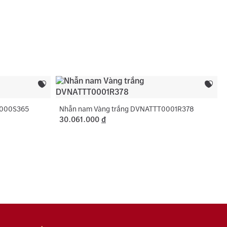
c tên 01 lần cho nhẫn cưới.
:
Trắng
sách bảo hành miễn phí 06 tháng như đính lại đá
 chính:
Hình tròn
, cắt hoặc nới ni trong giới hạn cho phép, chỉ áp
ng hợp không phát sinh thêm vàng.
Cubic Zirconia
Trắng
 phụ:
Hình tròn, Hình vuông
0000S365
Nhẫn nam Vàng trắng DVNATTT0001R378
30.061.000
đ