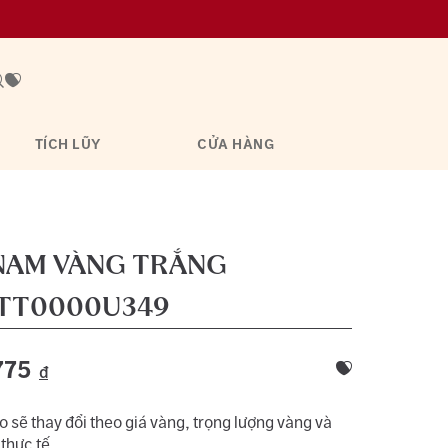
TÍCH LŨY
CỬA HÀNG
NAM VÀNG TRẮNG
TT0000U349
775
đ
 sẽ thay đổi theo giá vàng, trọng lượng vàng và
 thực tế