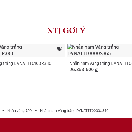
AU750) và khắ
Màu đá chính
NTJ có chính 
Hình dạng đá
rơi, thay khóa
NTJ GỢI Ý
dụng với trườ
Loại đá phụ:
Màu đá phụ:
Hình dạng đá
g trắng DVNATTT0100R380
Nhẫn nam Vàng trắng DVNATTT
26.353.500
đ
Nhẫn vàng 750
Nhẫn nam Vàng trắng DVNATTT0000U349