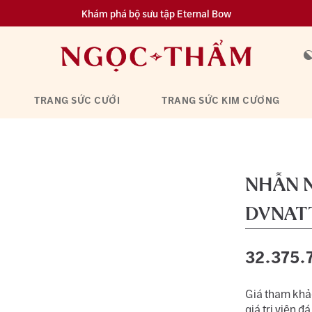
Khám phá bộ sưu tập Eternal Bow
Đa dạng lựa chọn tích luỹ từ 0.1 chỉ vàng 999.9
TRANG SỨC CƯỚI
TRANG SỨC KIM CƯƠNG
NHẪN 
DVNAT
32.375.
Giá tham khảo
giá trị viên đá