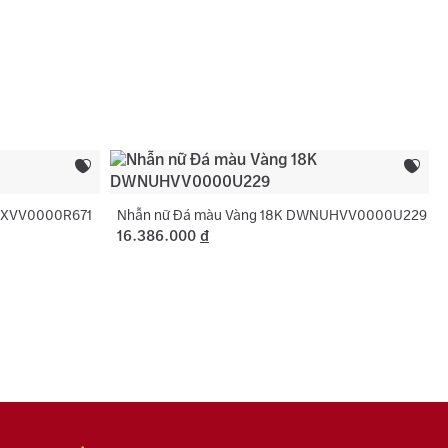
c tên 01 lần cho nhẫn cưới.
:
Xanh dương
sách bảo hành miễn phí 06 tháng như đính lại đá
 chính:
Hình tròn
, cắt hoặc nới ni trong giới hạn cho phép, chỉ áp
ng hợp không phát sinh thêm vàng.
Cubic Zirconia
Trắng
 phụ:
Hình tròn
UXVV0000R671
Nhẫn nữ Đá màu Vàng 18K DWNUHVV0000U229
16.386.000
đ