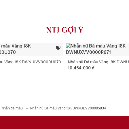
AU750) và khắ
Màu đá chính
NTJ có chính 
Hình dạng đá
rơi, thay khóa
NTJ GỢI Ý
dụng với trườ
Loại đá phụ:
Màu đá phụ:
Hình dạng đá
màu Vàng 18K DWNUIVV0000U070
Nhẫn nữ Đá màu Vàng 18K DWN
10.454.000
đ
Nhẫn đá màu
Nhẫn nữ Đá màu Vàng 18K DWNUDVV0000S934