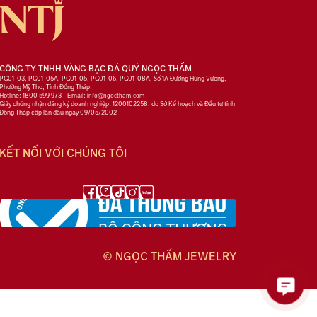
CÔNG TY TNHH VÀNG BẠC ĐÁ QUÝ NGỌC THẨM
PG01-03, PG01-05A, PG01-05, PG01-06, PG01-08A, Số 1A Đường Hùng Vương,
Phường Mỹ Tho, Tỉnh Đồng Tháp.
Hotline: 1800 599 973 - Email:
info@ngoctham.com
Giấy chứng nhận đăng ký doanh nghiệp: 1200102258, do Sở Kế hoạch và Đầu tư tỉnh
Đồng Tháp cấp lần đầu ngày 09/05/2002
KẾT NỐI VỚI CHÚNG TÔI
© NGỌC THẨM JEWELRY