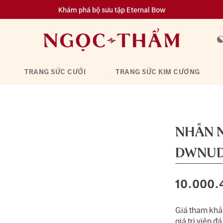
Khám phá bộ sưu tập Eternal Bow
Đa dạng lựa chọn tích luỹ từ 0.1 chỉ vàng 999.9
TRANG SỨC CƯỚI
TRANG SỨC KIM CƯƠNG
NHẪN N
DWNUD
10.000.
Giá tham khảo
giá trị viên đá