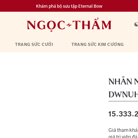
Khám phá bộ sưu tập Eternal Bow
Đa dạng lựa chọn tích luỹ từ 0.1 chỉ vàng 999.9
TRANG SỨC CƯỚI
TRANG SỨC KIM CƯƠNG
NHẪN 
DWNUH
15.333.
Giá tham khảo
giá trị viên đá