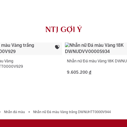
AU750) và khắ
Màu đá chính
NTJ có chính 
Hình dạng đá
rơi, thay khóa
NTJ GỢI Ý
dụng với trườ
Loại đá phụ:
Màu đá phụ:
Hình dạng đá
àu Vàng
Nhẫn nữ Đá màu Vàng 18K DW
TT0000V929
9.605.200
đ
Nhẫn đá màu
Nhẫn nữ Đá màu Vàng trắng DWNUHTT0000V944