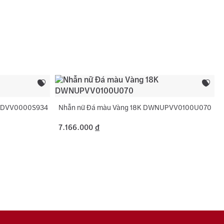
c tên 01 lần cho nhẫn cưới.
:
Hồng đỏ, Hồng
sách bảo hành miễn phí 06 tháng như đính lại đá
 chính:
Hình giọt
, cắt hoặc nới ni trong giới hạn cho phép, chỉ áp
ng hợp không phát sinh thêm vàng.
Đá Màu
Hồng, Trắng
 phụ:
Hạt dưa, Hình giọt, Hình tròn
NUDVV0000S934
Nhẫn nữ Đá màu Vàng 18K DWNUPVV0100U070
7.166.000
đ