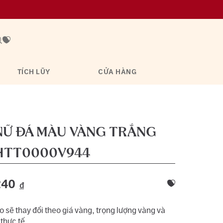
TÍCH LŨY
CỬA HÀNG
NỮ ĐÁ MÀU VÀNG TRẮNG
TT0000V944
240
đ
 sẽ thay đổi theo giá vàng, trọng lượng vàng và
 thực tế