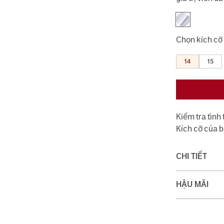
Chọn kích cỡ
14
15
Kiểm tra tình
Kích cỡ của 
CHI TIẾT
Chất liệu:
HẬU MÃI
Trọng lượng 
Quý khách đượ
Loại đá chính
với dịch vụ v