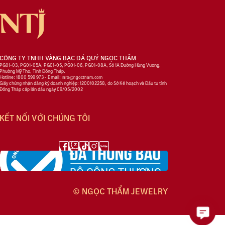
CÔNG TY TNHH VÀNG BẠC ĐÁ QUÝ NGỌC THẨM
PG01-03, PG01-05A, PG01-05, PG01-06, PG01-08A, Số 1A Đường Hùng Vương,
Phường Mỹ Tho, Tỉnh Đồng Tháp.
Hotline: 1800 599 973 - Email:
info@ngoctham.com
Giấy chứng nhận đăng ký doanh nghiệp: 1200102258, do Sở Kế hoạch và Đầu tư tỉnh
Đồng Tháp cấp lần đầu ngày 09/05/2002
KẾT NỐI VỚI CHÚNG TÔI
© NGỌC THẨM JEWELRY