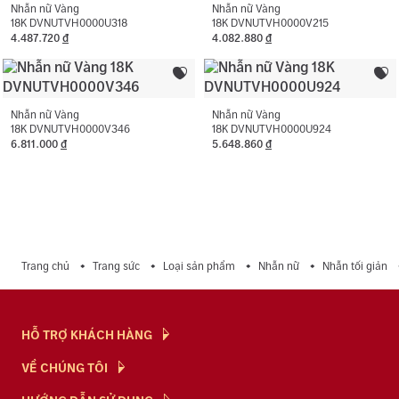
Nhẫn nữ Vàng
Nhẫn nữ Vàng
18K DVNUTVH0000U318
18K DVNUTVH0000V215
4.487.720
đ
4.082.880
đ
Nhẫn nữ Vàng
Nhẫn nữ Vàng
18K DVNUTVH0000V346
18K DVNUTVH0000U924
6.811.000
đ
5.648.860
đ
Trang chủ
Trang sức
Loại sản phẩm
Nhẫn nữ
Nhẫn tối giản
HỖ TRỢ KHÁCH HÀNG
Hỏi & Đáp
VỀ CHÚNG TÔI
Chính Sách
NTJ Flagship