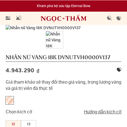
Khám phá bộ sưu tập Eternal Bow
Đa dạng lựa chọn tích luỹ từ 0.1 chỉ vàng 999.9
NHẪN NỮ VÀNG 18K
DVNUTVH0000V137
4.943.290
đ
Giá tham khảo sẽ thay đổi theo giá vàng, trọng lượng vàng
và giá trị viên đá thực tế
Chọn kích cỡ
Hướng dẫn kích cỡ
12
13