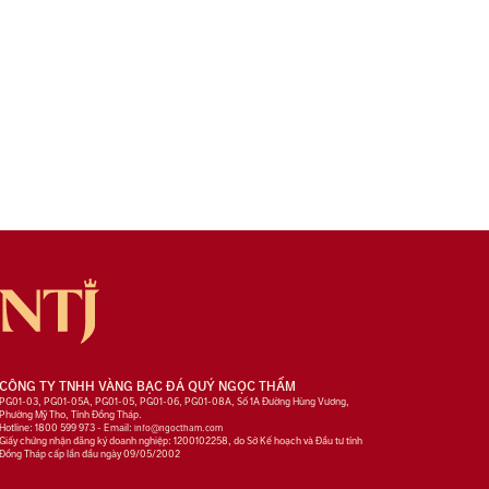
CÔNG TY TNHH VÀNG BẠC ĐÁ QUÝ NGỌC THẨM
PG01-03, PG01-05A, PG01-05, PG01-06, PG01-08A, Số 1A Đường Hùng Vương,
Phường Mỹ Tho, Tỉnh Đồng Tháp.
Hotline: 1800 599 973 - Email:
info@ngoctham.com
Giấy chứng nhận đăng ký doanh nghiệp: 1200102258, do Sở Kế hoạch và Đầu tư tỉnh
Đồng Tháp cấp lần đầu ngày 09/05/2002