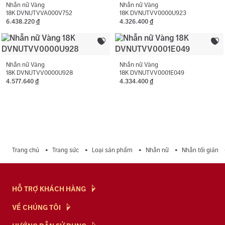
Nhẫn nữ Vàng
Nhẫn nữ Vàng
18K DVNUTVVA000V752
18K DVNUTVV0000U923
6.438.220
đ
4.326.400
đ
Nhẫn nữ Vàng
Nhẫn nữ Vàng
18K DVNUTVV0000U928
18K DVNUTVV0001E049
4.577.640
đ
4.334.400
đ
Trang chủ
Trang sức
Loại sản phẩm
Nhẫn nữ
Nhẫn tối giản
HỖ TRỢ KHÁCH HÀNG
Hỏi & Đáp
VỀ CHÚNG TÔI
Chính Sách
NTJ Flagship