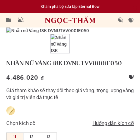
Khám phá bộ sưu tập Eternal Bow
Đa dạng lựa chọn tích luỹ từ 0.1 chỉ vàng 999.9
NHẪN NỮ VÀNG 18K
DVNUTVV0001E050
4.486.020
đ
Giá tham khảo sẽ thay đổi theo giá vàng, trọng lượng vàng
và giá trị viên đá thực tế
Chọn kích cỡ
Hướng dẫn kích cỡ
11
12
13