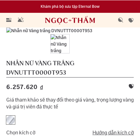
Khám phá bộ sưu tập Eternal Bow
Đa dạng lựa chọn tích luỹ từ 0.1 chỉ vàng 999.9
NHẪN NỮ VÀNG TRẮNG
DVNUTTT0000T953
6.257.620
đ
Giá tham khảo sẽ thay đổi theo giá vàng, trọng lượng vàng
và giá trị viên đá thực tế
Chọn kích cỡ
Hướng dẫn kích cỡ