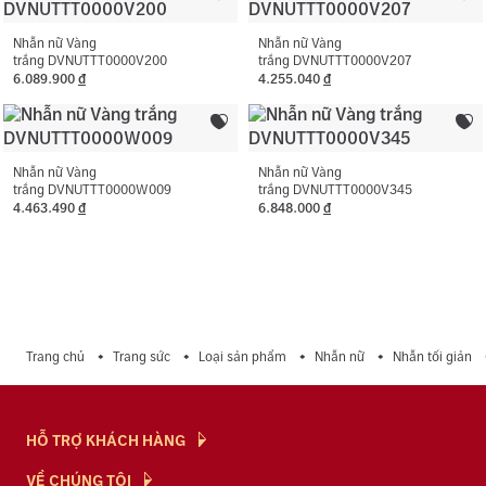
Loại đá phụ:
Cubic Zirconia
vàng.
Màu đá phụ:
Trắng
Nhẫn nữ Vàng
Nhẫn nữ Vàng
trắng DVNUTTT0000V200
trắng DVNUTTT0000V207
6.089.900
đ
4.255.040
đ
Hình dạng đá phụ:
Hình tròn
Nhẫn nữ Vàng
Nhẫn nữ Vàng
trắng DVNUTTT0000W009
trắng DVNUTTT0000V345
4.463.490
đ
6.848.000
đ
Trang chủ
Trang sức
Loại sản phẩm
Nhẫn nữ
Nhẫn tối giản
HỖ TRỢ KHÁCH HÀNG
Hỏi & Đáp
VỀ CHÚNG TÔI