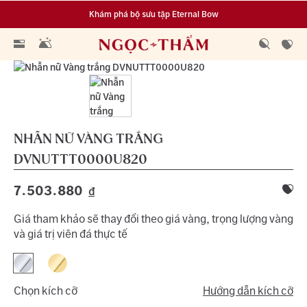
Khám phá bộ sưu tập Eternal Bow
Đa dạng lựa chọn tích luỹ từ 0.1 chỉ vàng 999.9
NHẪN NỮ VÀNG TRẮNG
DVNUTTT0000U820
7.503.880
đ
Giá tham khảo sẽ thay đổi theo giá vàng, trọng lượng vàng
và giá trị viên đá thực tế
Chọn kích cỡ
Hướng dẫn kích cỡ