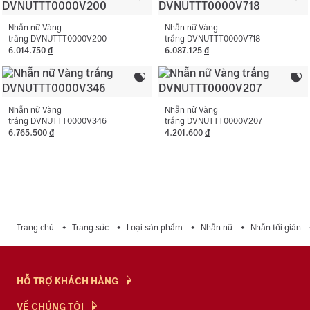
Loại đá phụ:
Cubic Zirconia
vàng.
Màu đá phụ:
Trắng
Nhẫn nữ Vàng
Nhẫn nữ Vàng
trắng DVNUTTT0000V200
trắng DVNUTTT0000V718
6.014.750
đ
6.087.125
đ
Hình dạng đá phụ:
Hình tròn
Nhẫn nữ Vàng
Nhẫn nữ Vàng
trắng DVNUTTT0000V346
trắng DVNUTTT0000V207
6.765.500
đ
4.201.600
đ
Trang chủ
Trang sức
Loại sản phẩm
Nhẫn nữ
Nhẫn tối giản
HỖ TRỢ KHÁCH HÀNG
Hỏi & Đáp
VỀ CHÚNG TÔI