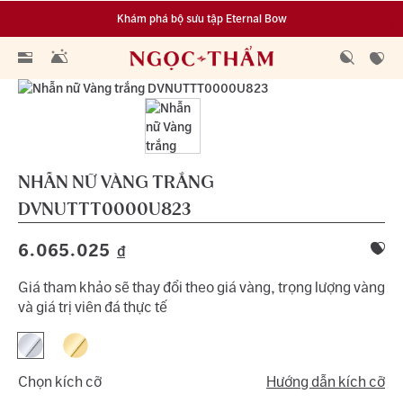
Khám phá bộ sưu tập Eternal Bow
Đa dạng lựa chọn tích luỹ từ 0.1 chỉ vàng 999.9
NHẪN NỮ VÀNG TRẮNG
DVNUTTT0000U823
6.065.025
đ
Giá tham khảo sẽ thay đổi theo giá vàng, trọng lượng vàng
và giá trị viên đá thực tế
Chọn kích cỡ
Hướng dẫn kích cỡ